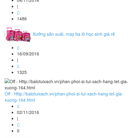
04/11/2016
|
1486
Xưởng sản xuất, may ba lô học sinh giá rẻ
16/09/2016
|
1325
Off - Http://balotuixach.vn/phan-phoi-si-tui-xach-hang-tet-gia-
xuong-164.html
02/11/2016
|
0