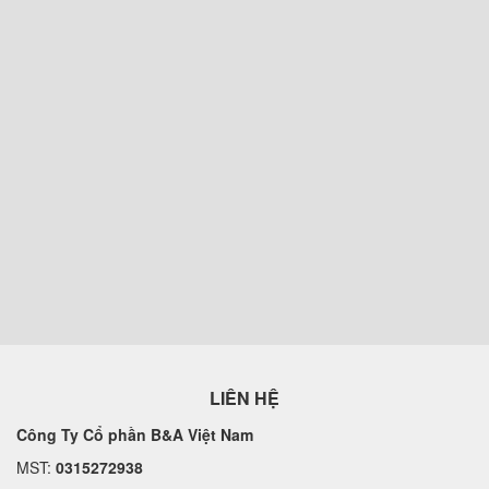
LIÊN HỆ
Công Ty Cổ phần B&A Việt Nam
MST:
0315272938