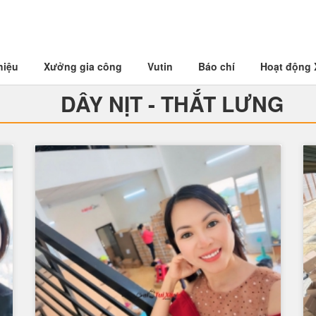
hiệu
Xưởng gia công
Vutin
Báo chí
Hoạt động
DÂY NỊT - THẮT LƯNG