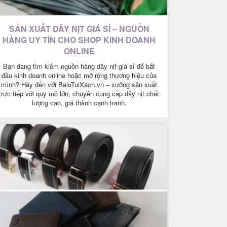
SẢN XUẤT DÂY NỊT GIÁ SỈ – NGUỒN
HÀNG UY TÍN CHO SHOP KINH DOANH
ONLINE
Bạn đang tìm kiếm nguồn hàng dây nịt giá sỉ để bắt
đầu kinh doanh online hoặc mở rộng thương hiệu của
mình? Hãy đến với BaloTuiXach.vn – xưởng sản xuất
trực tiếp với quy mô lớn, chuyên cung cấp dây nịt chất
lượng cao, giá thành cạnh tranh.