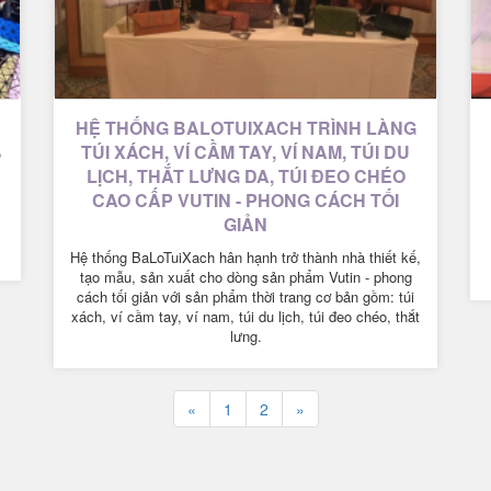
HỆ THỐNG BALOTUIXACH TRÌNH LÀNG
%
TÚI XÁCH, VÍ CẦM TAY, VÍ NAM, TÚI DU
LỊCH, THẮT LƯNG DA, TÚI ĐEO CHÉO
CAO CẤP VUTIN - PHONG CÁCH TỐI
GIẢN
Hệ thống BaLoTuiXach hân hạnh trở thành nhà thiết kế,
tạo mẫu, sản xuất cho dòng sản phẩm Vutin - phong
cách tối giản với sản phẩm thời trang cơ bản gồm: túi
xách, ví cầm tay, ví nam, túi du lịch, túi đeo chéo, thắt
lưng.
«
1
2
»