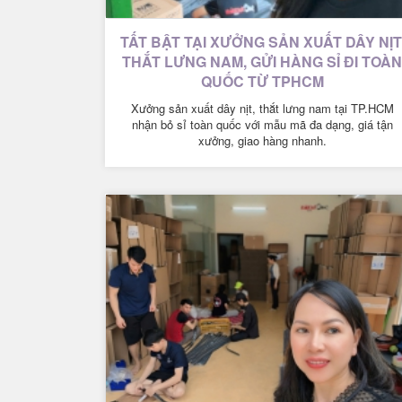
TẤT BẬT TẠI XƯỞNG SẢN XUẤT DÂY NỊT
THẮT LƯNG NAM, GỬI HÀNG SỈ ĐI TOÀN
QUỐC TỪ TPHCM
Xưởng sản xuất dây nịt, thắt lưng nam tại TP.HCM
nhận bỏ sỉ toàn quốc với mẫu mã đa dạng, giá tận
xưởng, giao hàng nhanh.