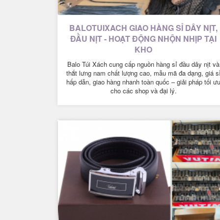
BALOTUIXACH GIAO HÀNG SỈ DÂY NỊT,
ĐẦU NỊT - HOẠT ĐỘNG NHỘN NHỊP TẠI
KHO
Balo Túi Xách cung cấp nguồn hàng sỉ đầu dây nịt và
thắt lưng nam chất lượng cao, mẫu mã đa dạng, giá s
hấp dẫn, giao hàng nhanh toàn quốc – giải pháp tối ư
cho các shop và đại lý.