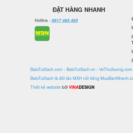
ĐẶT HÀNG NHANH
Hotline -
0917 483 493
BaloTuiXach.com
-
BaloTuiXach.vn
-
VoThuSuong.com
BaloTuiXach là đối tác MXH nổi tiếng MuaBanNhanh.
Thiết kế website
bởi
VINA
DESIGN