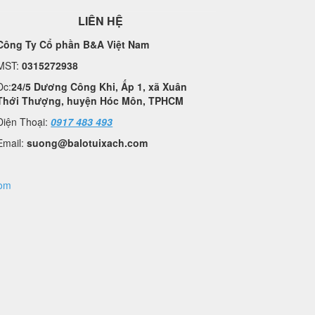
LIÊN HỆ
Công Ty Cổ phần B&A Việt Nam
MST:
0315272938
Đc:
24/5 Dương Công Khi, Ấp 1, xã Xuân
Thới Thượng, huyện Hóc Môn, TPHCM
Điện Thoại:
0917 483 493
Email:
suong@balotuixach.com
com