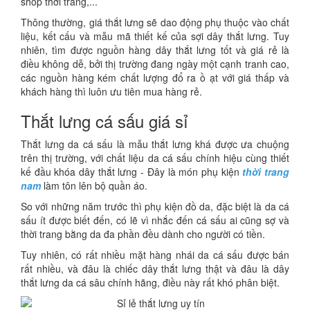
shop thời trang,...
Thông thường, giá thắt lưng sẽ dao động phụ thuộc vào chất
liệu, kết cấu và mẫu mã thiết kế của sợi dây thắt lưng. Tuy
nhiên, tìm được nguồn hàng dây thắt lưng tốt và giá rẻ là
điều không dễ, bởi thị trường đang ngày một cạnh tranh cao,
các nguồn hàng kém chất lượng đổ ra ồ ạt với giá thấp và
khách hàng thì luôn ưu tiên mua hàng rẻ.
Thắt lưng cá sấu giá sỉ
Thắt lưng da cá sấu là mẫu thắt lưng khá được ưa chuộng
trên thị trường, với chất liệu da cá sấu chính hiệu cùng thiết
kế đầu khóa dây thắt lưng - Đây là món phụ kiện
thời trang
nam
làm tôn lên bộ quần áo.
So với những năm trước thì phụ kiện đồ da, đặc biệt là da cá
sấu ít được biết đến, có lẽ vì nhắc đến cá sấu ai cũng sợ và
thời trang bằng da đa phần đều dành cho người có tiền.
Tuy nhiên, có rất nhiều mặt hàng nhái da cá sấu được bán
rất nhiều, và đâu là chiếc dây thắt lưng thật và đâu là dây
thắt lưng da cá sâu chính hãng, điều này rất khó phân biệt.