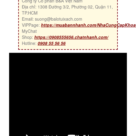
Công ty Cổ phần B&A Việt Nam
Địa chỉ: 1308 Đường 3/2, Phường 02, Quận 11,
TP.HCM
Email: suong@balotuixach.com
VIPPage:
https://muabannhanh.com/NhaCungCapKho
MyChat
Shop:
https://0908555656.chatnhanh.com/
Hotline:
0908 55 56 56