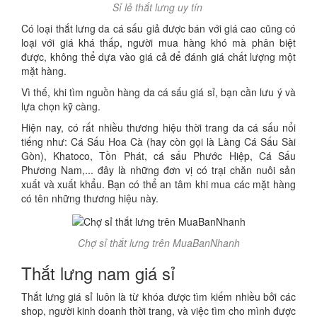
Sỉ lẻ thắt lưng uy tín
Có loại thắt lưng da cá sấu giả được bán với giá cao cũng có
loại với giá khá thấp, người mua hàng khó mà phân biệt
được, không thể dựa vào giá cả để đánh giá chất lượng một
mặt hàng.
Vì thế, khi tìm nguồn hàng da cá sấu giá sỉ, bạn cần lưu ý và
lựa chọn kỹ càng.
Hiện nay, có rất nhiều thương hiệu thời trang da cá sấu nổi
tiếng như: Cá Sấu Hoa Cà (hay còn gọi là Làng Cá Sấu Sài
Gòn), Khatoco, Tồn Phát, cá sấu Phước Hiệp, Cá Sấu
Phương Nam,... đây là những đơn vị có trại chăn nuôi sản
xuất và xuất khẩu. Bạn có thể an tâm khi mua các mặt hàng
có tên những thương hiệu này.
Chợ sỉ thắt lưng trên MuaBanNhanh
Thắt lưng nam giá sỉ
Thắt lưng giá sỉ luôn là từ khóa được tìm kiếm nhiều bởi các
shop, người kinh doanh thời trang, và việc tìm cho mình được