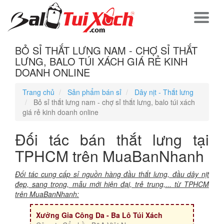
BỎ SỈ THẮT LƯNG NAM - CHỢ SỈ THẮT
LƯNG, BALO TÚI XÁCH GIÁ RẺ KINH
DOANH ONLINE
Trang chủ
Sản phẩm bán sỉ
Dây nịt - Thắt lưng
Bỏ sỉ thắt lưng nam - chợ sỉ thắt lưng, balo túi xách
giá rẻ kinh doanh online
Đối tác bán thắt lưng tại
TPHCM trên MuaBanNhanh
Đối tác cung cấp sỉ nguồn hàng đầu thắt lưng, đầu dây nịt
đẹp, sang trọng, mẫu mới hiện đại, trẻ trung,... từ TPHCM
trên MuaBanNhanh:
Xưởng Gia Công Da - Ba Lô Túi Xách