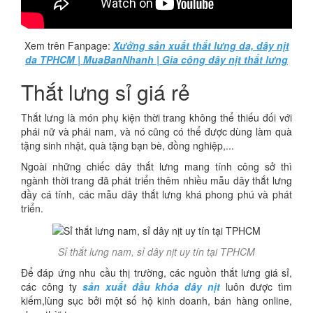
Xem trên Fanpage:
Xưởng sản xuất thắt lưng da, dây nịt
da TPHCM | MuaBanNhanh | Gia công dây nịt thắt lưng
Thắt lưng sỉ giá rẻ
Thắt lưng là món phụ kiện thời trang không thể thiếu đối với
phái nữ và phái nam, và nó cũng có thể được dùng làm quà
tặng sinh nhật, quà tặng bạn bè, đồng nghiệp,...
Ngoài những chiếc dây thắt lưng mang tính công sở thì
ngành thời trang đã phát triển thêm nhiều mẫu dây thắt lưng
đầy cá tính, các mẫu dây thắt lưng khá phong phú và phát
triển.
Sỉ thắt lưng nam, sỉ dây nịt uy tín tại TPHCM
Để đáp ứng nhu cầu thị trường, các nguồn thắt lưng giá sỉ,
các công ty
sản xuất đầu khóa dây nịt
luôn được tìm
kiếm,lùng sục bởi một số hộ kinh doanh, bán hàng online,