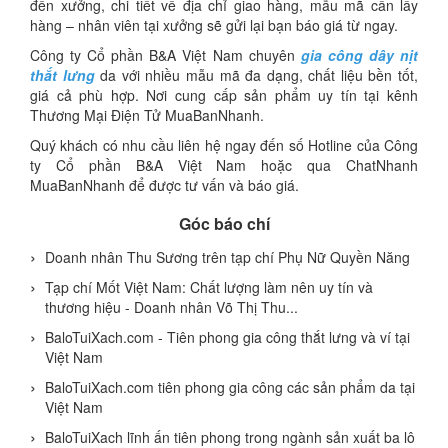
đến xưởng, chi tiết về địa chỉ giao hàng, mẫu mã cần lấy
hàng – nhân viên tại xưởng sẽ gửi lại bạn báo giá từ ngay.
Công ty Cổ phần B&A Việt Nam chuyên
gia công dây nịt
thắt lưng
da với nhiều mẫu mã đa dạng, chất liệu bền tốt,
giá cả phù hợp. Nơi cung cấp sản phẩm uy tín tại kênh
Thương Mại Điện Tử MuaBanNhanh.
Quý khách có nhu cầu liên hệ ngay đến số Hotline của Công
ty Cổ phần B&A Việt Nam hoặc qua ChatNhanh
MuaBanNhanh để được tư vấn và báo giá.
Góc báo chí
Doanh nhân Thu Sương trên tạp chí Phụ Nữ Quyền Năng
Tạp chí Mốt Việt Nam: Chất lượng làm nên uy tín và
thương hiệu - Doanh nhân Võ Thị Thu...
BaloTuiXach.com - Tiên phong gia công thắt lưng và ví tại
Việt Nam
BaloTuiXach.com tiên phong gia công các sản phẩm da tại
Việt Nam
BaloTuiXach lĩnh ấn tiên phong trong ngành sản xuất ba lô