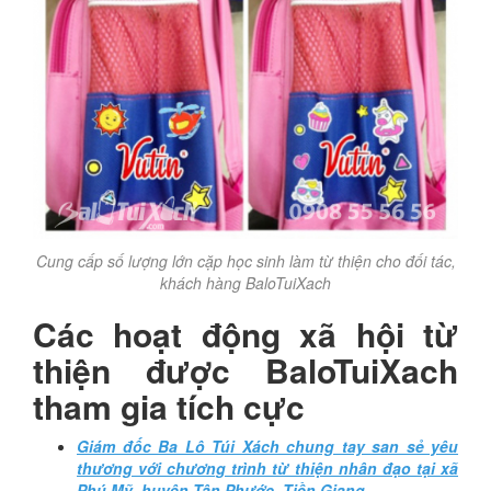
Cung cấp số lượng lớn cặp học sinh làm từ thiện cho đối tác,
khách hàng BaloTuiXach
Các hoạt động xã hội từ
thiện được BaloTuiXach
tham gia tích cực
Giám đốc Ba Lô Túi Xách chung tay san sẻ yêu
thương với chương trình từ thiện nhân đạo tại xã
Phú Mỹ, huyện Tân Phước, Tiền Giang