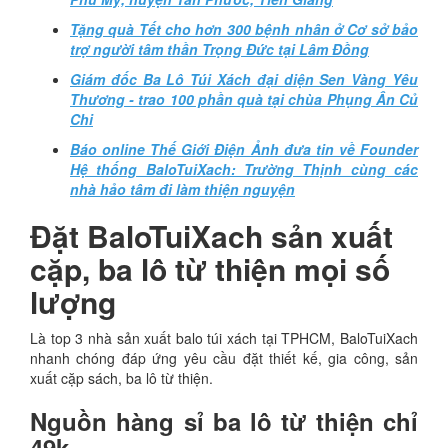
Tặng quà Tết cho hơn 300 bệnh nhân ở Cơ sở bảo
trợ người tâm thần Trọng Đức tại Lâm Đồng
Giám đốc Ba Lô Túi Xách đại diện Sen Vàng Yêu
Thương - trao 100 phần quà tại chùa Phụng Ân Củ
Chi
Báo online Thế Giới Điện Ảnh đưa tin về Founder
Hệ thống BaloTuiXach: Trường Thịnh cùng các
nhà hảo tâm đi làm thiện nguyện
Đặt BaloTuiXach sản xuất
cặp, ba lô từ thiện mọi số
lượng
Là top 3 nhà sản xuất balo túi xách tại TPHCM, BaloTuiXach
nhanh chóng đáp ứng yêu cầu đặt thiết kế, gia công, sản
xuất cặp sách, ba lô từ thiện.
Nguồn hàng sỉ ba lô từ thiện chỉ
49k