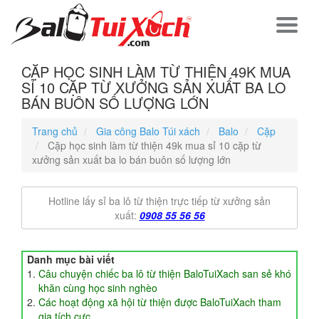
CẶP HỌC SINH LÀM TỪ THIỆN 49K MUA
SỈ 10 CẶP TỪ XƯỞNG SẢN XUẤT BA LO
BÁN BUÔN SỐ LƯỢNG LỚN
Trang chủ
Gia công Balo Túi xách
Balo
Cặp
Cặp học sinh làm từ thiện 49k mua sỉ 10 cặp từ
xưởng sản xuất ba lo bán buôn số lượng lớn
Hotline lấy sỉ ba lô từ thiện trực tiếp từ xưởng sản
xuất:
0908 55 56 56
Danh mục bài viết
Câu chuyện chiếc ba lô từ thiện BaloTuiXach san sẻ khó
khăn cùng học sinh nghèo
Các hoạt động xã hội từ thiện được BaloTuiXach tham
gia tích cực