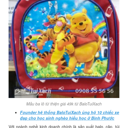
Mẫu ba lô từ thiện giá 49k từ BaloTuiXach
Founder hệ thống BaloTuiXach ủng hộ 10 chiếc xe
đạp cho học sinh nghèo hiếu học ở Bình Phước
Với ngành nghề kinh doanh chính là sản xuất balo, cặp, túi