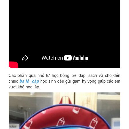
Các phần quà nhỏ từ học bổng, xe đạp, sách vở cho đến
chiếc
ba lô
,
cặp
học sinh đều gửi gắm hy vọng giúp các em
vượt khó học tập.