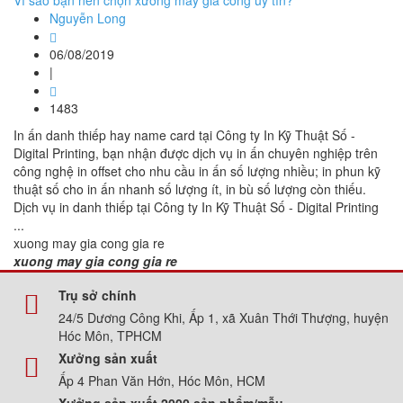
Vì sao bạn nên chọn xưởng may gia công uy tín?
Nguyễn Long
06/08/2019
|
1483
In ấn danh thiếp hay name card tại Công ty In Kỹ Thuật Số -
Digital Printing, bạn nhận được dịch vụ in ấn chuyên nghiệp trên
công nghệ in offset cho nhu cầu in ấn số lượng nhiều; in phun kỹ
thuật số cho in ấn nhanh số lượng ít, in bù số lượng còn thiếu.
Dịch vụ in danh thiếp tại Công ty In Kỹ Thuật Số - Digital Printing
...
xuong may gia cong gia re
xuong may gia cong gia re
Trụ sở chính
24/5 Dương Công Khi, Ấp 1, xã Xuân Thới Thượng, huyện
Hóc Môn, TPHCM
Xưởng sản xuất
Ấp 4 Phan Văn Hớn, Hóc Môn, HCM