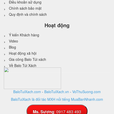
Điều khoản sử dụng
Chính sách bảo mật
Quy định và chính sách
Hoạt động
Ý kiến Khách hàng
Video
Blog
Hoạt động xã hội
Gia công Balo Túi xách
Về Balo Túi Xách
BaloTuiXach.com
-
BaloTuiXach.vn
-
VoThuSuong.com
BaloTuiXach là đối tác MXH nổi tiếng MuaBanNhanh.com
Thiết kế website
bởi
VINA
DESIGN
Ms. Sương
: 0917 483 493