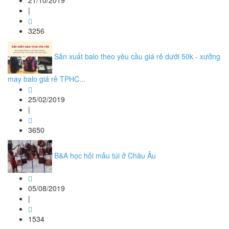
21/10/2019
|
3256
Sản xuất balo theo yêu cầu giá rẻ dưới 50k - xưởng
may balo giá rẻ TPHC...
25/02/2019
|
3650
B&A học hỏi mẫu túi ở Châu Âu
05/08/2019
|
1534