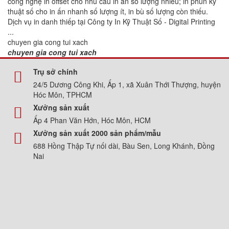
công nghệ in offset cho nhu cầu in ấn số lượng nhiều; in phun kỹ
thuật số cho in ấn nhanh số lượng ít, in bù số lượng còn thiếu.
Dịch vụ in danh thiếp tại Công ty In Kỹ Thuật Số - Digital Printing
...
chuyen gia cong tui xach
chuyen gia cong tui xach
Trụ sở chính
24/5 Dương Công Khi, Ấp 1, xã Xuân Thới Thượng, huyện
Hóc Môn, TPHCM
Xưởng sản xuất
Ấp 4 Phan Văn Hớn, Hóc Môn, HCM
Xưởng sản xuất 2000 sản phẩm/mẫu
688 Hồng Thập Tự nối dài, Bàu Sen, Long Khánh, Đồng
Nai