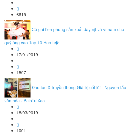
|
6615
Cô gái tiên phong sản xuất dây nịt và ví nam cho
quý ông vào Top 10 Hoa h�...
17/01/2019
|
1507
Đào tạo & truyền thông Giá trị cốt lõi - Nguyên tắc
văn hóa - BaloTuiXac...
18/03/2019
|
1001