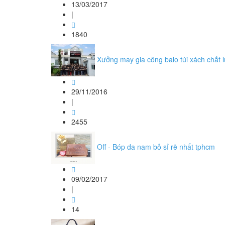
13/03/2017
|
1840
Xưởng may gia công balo túi xách chất
29/11/2016
|
2455
Off - Bóp da nam bỏ sỉ rẽ nhất tphcm
09/02/2017
|
14