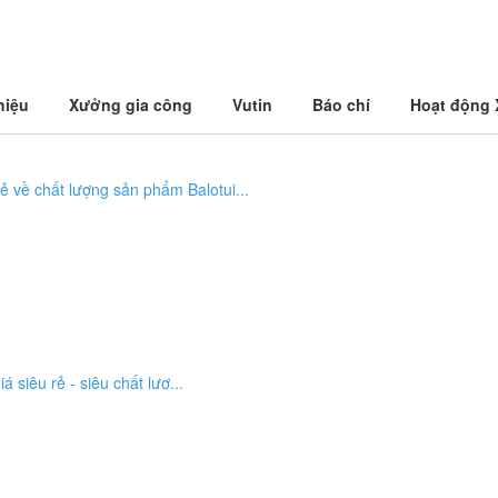
hiệu
Xưởng gia công
Vutin
Báo chí
Hoạt động
 về chất lượng sản phẩm Balotui...
́ siêu rẻ - siêu chất lươ...