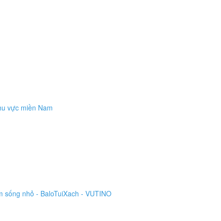
khu vực miền Nam
m sống nhỏ - BaloTuiXach - VUTINO