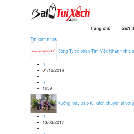
Trang chủ
Trang chủ
Giới t
chang duong kinh doanh ba lo tui xach
Tin xem nhiều
Công Ty cổ phần Tìm Việc Nhanh chia sẻ
01/12/2016
|
1959
Xưởng may balo túi xách chuyên sỉ với gia
13/03/2017
|