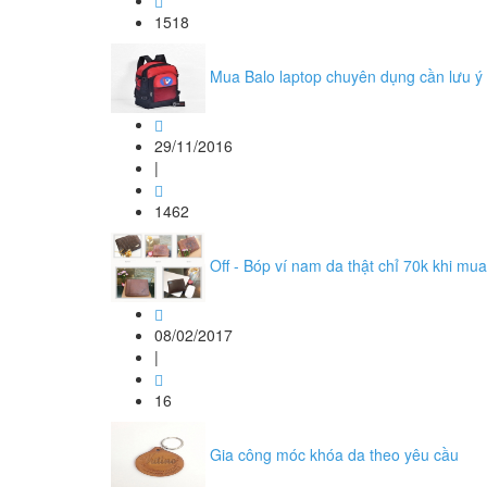
1518
Mua Balo laptop chuyên dụng cần lưu ý
29/11/2016
|
1462
Off - Bóp ví nam da thật chỉ 70k khi mu
08/02/2017
|
16
Gia công móc khóa da theo yêu cầu