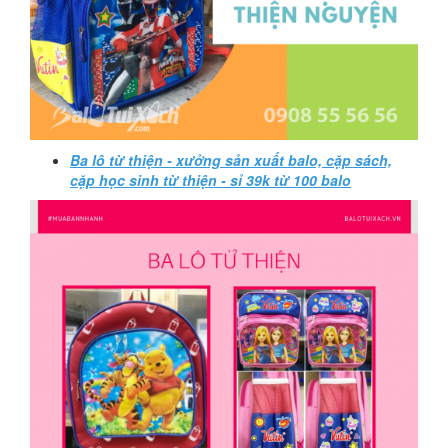
Ba lô từ thiện - xưởng sản xuất balo, cặp sách,
cặp học sinh từ thiện - sỉ 39k từ 100 balo