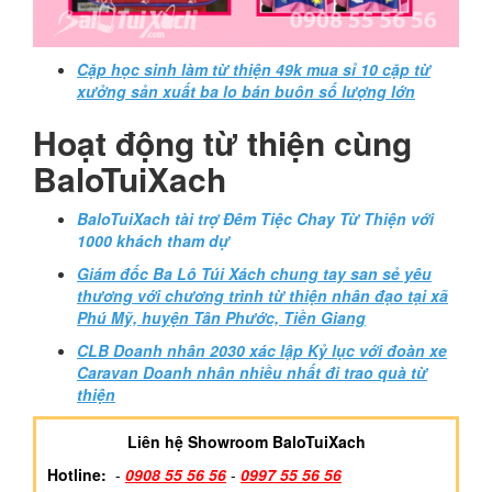
Cặp học sinh làm từ thiện 49k mua sỉ 10 cặp từ
xưởng sản xuất ba lo bán buôn số lượng lớn
Hoạt động từ thiện cùng
BaloTuiXach
BaloTuiXach tài trợ Đêm Tiệc Chay Từ Thiện với
1000 khách tham dự
Giám đốc Ba Lô Túi Xách chung tay san sẻ yêu
thương với chương trình từ thiện nhân đạo tại xã
Phú Mỹ, huyện Tân Phước, Tiền Giang
CLB Doanh nhân 2030 xác lập Kỷ lục với đoàn xe
Caravan Doanh nhân nhiều nhất đi trao quà từ
thiện
Liên hệ Showroom BaloTuiXach
Hotline:
-
0908 55 56 56
-
0997 55 56 56