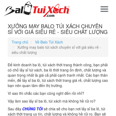
XƯỞNG MAY BALO TÚI XÁCH CHUYÊN
SỈ VỚI GIÁ SIÊU RẺ - SIÊU CHẤT LƯỢNG
Trang chủ
Về Balo Túi Xách
Xưởng may balo túi xách chuyên sỉ với giá siêu rẻ -
siêu chất lượng
Để kinh doanh ba lô, túi xách thời trang thành công, bạn phải
có chổ lấy sỉ túi xách, ba lô thời trang ổn định, chất lượng và
quan trọng nhất là giá cả phải cạnh tranh nhất. Các bạn thân
mến, để lấy sỉ ba lô, túi xách thời trang giá rẻ, chất lượng cao
bạn nên quan tâm đến thị trường.
Vì sao thì chắc các bạn cũng nghĩ đến rồi nhỉ?
Vậy làm sao lấy sỉ ba lô, túi xách mà không hề rủi ro?
Sau đây
CHÚNG TÔI
sẽ chia sẻ cho bạn nơi lấy sỉ ba lô, túi
xách thời trang uy tín, chất lượng và không hề rủi ro. Bạn sẽ