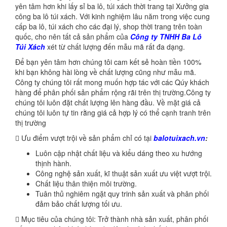
yên tâm hơn khi lấy sỉ ba lô, túi xách thời trang tại Xưởng gia
công ba lô túi xách. Với kinh nghiệm lâu năm trong việc cung
cấp ba lô, túi xách cho các đại lý, shop thời trang trên toàn
quốc, cho nên tất cả sản phẩm của
Công ty TNHH Ba Lô
Túi Xách
xét từ chất lượng đến mẫu mã rất đa dạng.
Để bạn yên tâm hơn chúng tôi cam kết sẻ hoàn tiền 100%
khi bạn không hài lòng về chất lượng cũng như mẫu mã.
Công ty chúng tôi rất mong muốn hợp tác với các Qúy khách
hàng để phân phối sản phẩm rộng rãi trên thị trường.Công ty
chúng tôi luôn đặt chất lượng lên hàng đầu. Về mặt giá cả
chúng tôi luôn tự tin rằng giá cả hợp lý có thể cạnh tranh trên
thị trường
 Ưu điểm vượt trội về sản phẩm chỉ có tại
balotuixach.vn
:
Luôn cập nhật chất liệu và kiểu dáng theo xu hướng
thịnh hành.
Công nghệ sản xuất, kĩ thuật sản xuất ưu việt vượt trội.
Chất liệu thân thiện môi trường.
Tuân thủ nghiêm ngặt quy trinh sản xuất và phân phối
đảm bảo chất lượng tối ưu.
 Mục tiêu của chúng tôi: Trở thành nhà sản xuất, phân phối