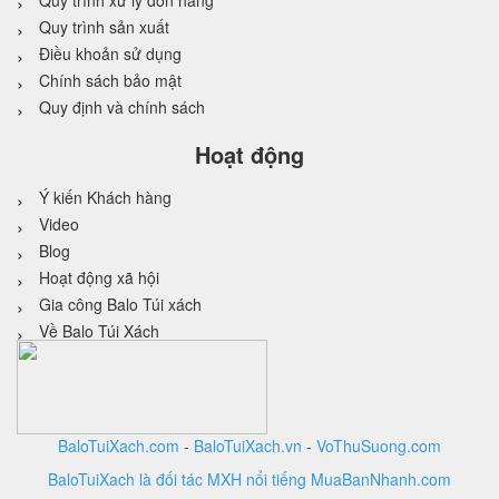
Quy trình xử lý đơn hàng
Quy trình sản xuất
Điều khoản sử dụng
Chính sách bảo mật
Quy định và chính sách
Hoạt động
Ý kiến Khách hàng
Video
Blog
Hoạt động xã hội
Gia công Balo Túi xách
Về Balo Túi Xách
BaloTuiXach.com
-
BaloTuiXach.vn
-
VoThuSuong.com
BaloTuiXach là đối tác MXH nổi tiếng MuaBanNhanh.com