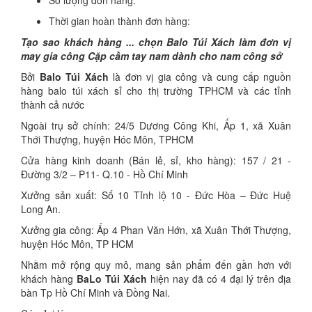
Số lượng đơn hàng:
Thời gian hoàn thành đơn hàng:
Tạo sao khách hàng ... chọn Balo Túi Xách làm đơn vị
may gia công Cặp cầm tay nam dành cho nam công sở
Bởi
Balo Túi Xách
là đơn vị gia công và cung cấp nguồn
hàng balo túi xách sỉ cho thị trường TPHCM và các tỉnh
thành cả nước
Ngoài trụ sở chính: 24/5 Dương Công Khi, Ấp 1, xã Xuân
Thới Thượng, huyện Hóc Môn, TPHCM
Cửa hàng kinh doanh (Bán lẻ, sỉ, kho hàng): 157 / 21 -
Đường 3/2 – P11- Q.10 - Hồ Chí Minh
Xưởng sản xuất: Số 10 Tỉnh lộ 10 - Đức Hòa – Đức Huệ
Long An.
Xưởng gia công: Ấp 4 Phan Văn Hớn, xã Xuân Thới Thượng,
huyện Hóc Môn, TP HCM
Nhằm mở rộng quy mô, mang sản phẩm đến gần hơn với
khách hàng
BaLo Túi Xách
hiện nay đã có 4 đại lý trên địa
bàn Tp Hồ Chí Minh và Đồng Nai.