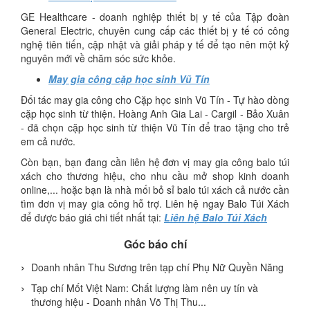
GE Healthcare - doanh nghiệp thiết bị y tế của Tập đoàn
General Electric, chuyên cung cấp các thiết bị y tế có công
nghệ tiên tiến, cập nhật và giải pháp y tế để tạo nên một kỷ
nguyên mới về chăm sóc sức khỏe.
May gia công cặp học sinh Vũ Tín
Đối tác may gia công cho Cặp học sinh Vũ Tín - Tự hào dòng
cặp học sinh từ thiện. Hoàng Anh Gia Lai - Cargil - Bảo Xuân
- đã chọn cặp học sinh từ thiện Vũ Tín để trao tặng cho trẻ
em cả nước.
Còn bạn, bạn đang cần liên hệ đơn vị may gia công balo túi
xách cho thương hiệu, cho nhu cầu mở shop kinh doanh
online,... hoặc bạn là nhà mối bỏ sỉ balo túi xách cả nước cần
tìm đơn vị may gia công hỗ trợ. Liên hệ ngay Balo Túi Xách
để được báo giá chi tiết nhất tại:
Liên hệ Balo Túi Xách
Góc báo chí
Doanh nhân Thu Sương trên tạp chí Phụ Nữ Quyền Năng
Tạp chí Mốt Việt Nam: Chất lượng làm nên uy tín và
thương hiệu - Doanh nhân Võ Thị Thu...