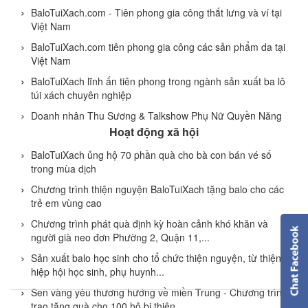
BaloTuiXach.com - Tiên phong gia công thắt lưng và ví tại
Việt Nam
BaloTuiXach.com tiên phong gia công các sản phẩm da tại
Việt Nam
BaloTuiXach lĩnh ấn tiên phong trong ngành sản xuất ba lô
túi xách chuyên nghiệp
Doanh nhân Thu Sương & Talkshow Phụ Nữ Quyền Năng
Hoạt động xã hội
BaloTuiXach ủng hộ 70 phần quà cho bà con bán vé số
trong mùa dịch
Chương trình thiện nguyện BaloTuiXach tặng balo cho các
trẻ em vùng cao
Chương trình phát quà định kỳ hoàn cảnh khó khăn và
người già neo đơn Phường 2, Quận 11,...
Sản xuất balo học sinh cho tổ chức thiện nguyện, từ thiện,
hiệp hội học sinh, phụ huynh...
Sen vàng yêu thương hướng về miền Trung - Chương trình
trao tặng quà cho 100 hộ bị thiên...