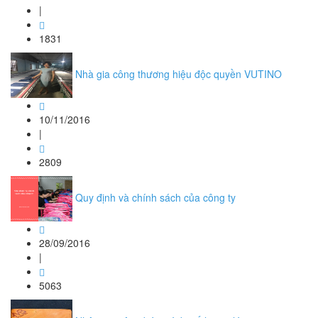
|
1831
Nhà gia công thương hiệu độc quyền VUTINO
10/11/2016
|
2809
Quy định và chính sách của công ty
28/09/2016
|
5063