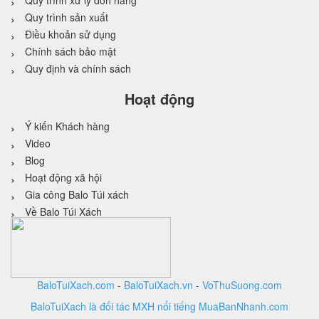
Quy trình xử lý đơn hàng
Quy trình sản xuất
Điều khoản sử dụng
Chính sách bảo mật
Quy định và chính sách
Hoạt động
Ý kiến Khách hàng
Video
Blog
Hoạt động xã hội
Gia công Balo Túi xách
Về Balo Túi Xách
BaloTuiXach.com
-
BaloTuiXach.vn
-
VoThuSuong.com
BaloTuiXach là đối tác MXH nổi tiếng MuaBanNhanh.com