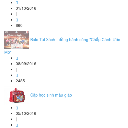
01/10/2016
|
860
Balo Túi Xách - đồng hành cùng "Chắp Cánh Ước
Mơ"
08/09/2016
|
2485
Cặp học sinh mẫu giáo
05/10/2016
|