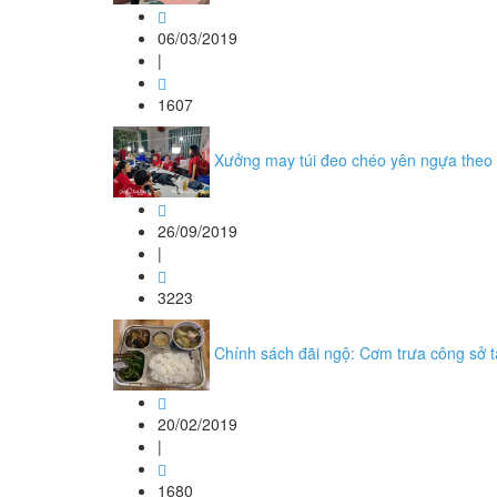
06/03/2019
|
1607
Xưởng may túi đeo chéo yên ngựa theo y
26/09/2019
|
3223
Chính sách đãi ngộ: Cơm trưa công sở t
20/02/2019
|
1680