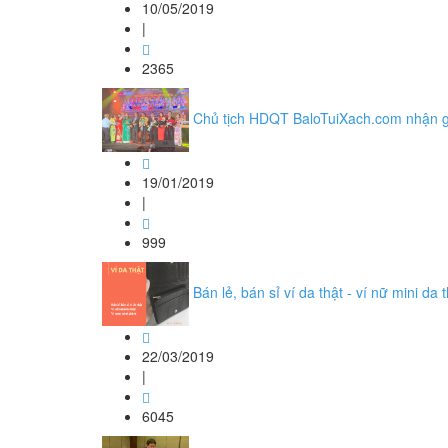
10/05/2019
|
2365
Chủ tịch HDQT BaloTuiXach.com nhận g
19/01/2019
|
999
Bán lẻ, bán sỉ ví da thật - ví nữ mini da 
22/03/2019
|
6045