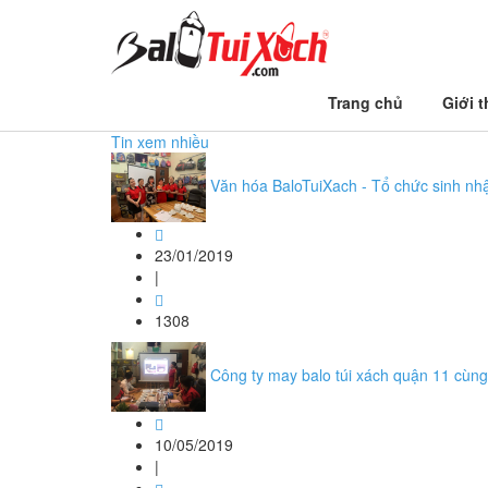
Trang chủ
Trang chủ
Giới t
ba lô thiện nguyện
Tin xem nhiều
Văn hóa BaloTuiXach - Tổ chức sinh nh
23/01/2019
|
1308
Công ty may balo túi xách quận 11 cùng 
10/05/2019
|