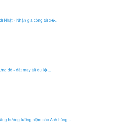
đi Nhật - Nhận gia công túi x�...
ựng đồ - đặt may túi du l�...
dâng hương tưởng niệm các Anh hùng...