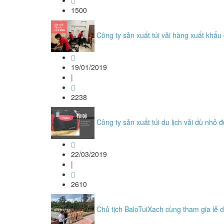
1500
Công ty sản xuất túi vải hàng xuất khẩu 
19/01/2019
|
2238
Công ty sản xuất túi du lịch vải dù nhỏ đ
22/03/2019
|
2610
Chủ tịch BaloTuiXach cùng tham gia lễ 