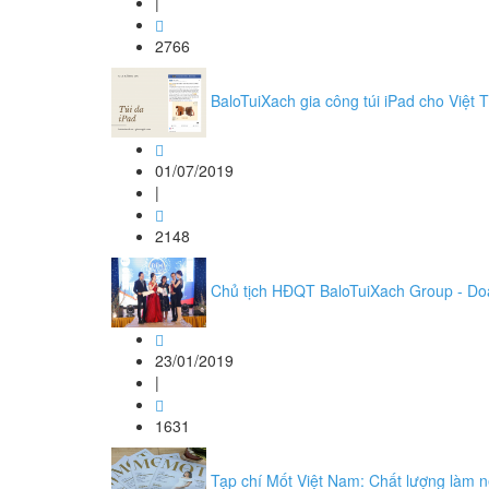
|
2766
BaloTuiXach gia công túi iPad cho Việt T
01/07/2019
|
2148
Chủ tịch HĐQT BaloTuiXach Group - Do
23/01/2019
|
1631
Tạp chí Mốt Việt Nam: Chất lượng làm nê