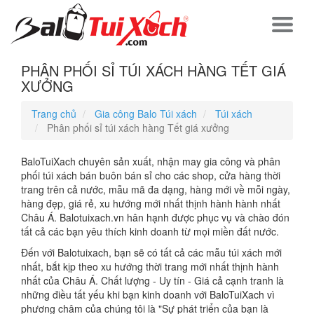
PHÂN PHỐI SỈ TÚI XÁCH HÀNG TẾT GIÁ
XƯỞNG
Trang chủ
Gia công Balo Túi xách
Túi xách
Phân phối sỉ túi xách hàng Tết giá xưởng
BaloTuiXach chuyên sản xuất, nhận may gia công và phân
phối túi xách bán buôn bán sỉ cho các shop, cửa hàng thời
trang trên cả nước, mẫu mã đa dạng, hàng mới về mỗi ngày,
hàng đẹp, giá rẻ, xu hướng mới nhất thịnh hành hành nhất
Châu Á. Balotuixach.vn hân hạnh được phục vụ và chào đón
tất cả các bạn yêu thích kinh doanh từ mọi miền đất nước.
Đến với Balotuixach, bạn sẽ có tất cả các mẫu túi xách mới
nhất, bắt kịp theo xu hướng thời trang mới nhất thịnh hành
nhất của Châu Á. Chất lượng - Uy tín - Giá cả cạnh tranh là
những điều tất yếu khi bạn kinh doanh với BaloTuiXach vì
phương châm của chúng tôi là "Sự phát triển của bạn là