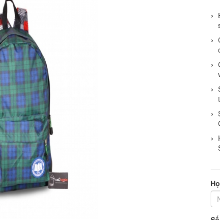
Họ
Số