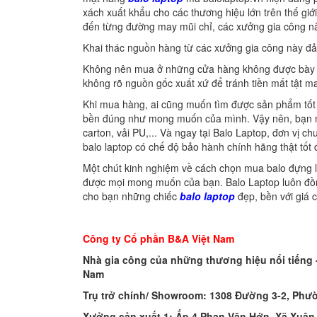
xách xuất khẩu cho các thương hiệu lớn trên thế gi
đến từng đường may mũi chỉ, các xưởng gia công nà
Khai thác nguồn hàng từ các xưởng gia công này đ
Không nên mua ở những cửa hàng không được bày trí
không rõ nguồn gốc xuất xứ để tránh tiền mất tật m
Khi mua hàng, ai cũng muốn tìm được sản phẩm tốt
bền đúng như mong muốn của mình. Vậy nên, bạn nên 
carton, vải PU,... Và ngay tại Balo Laptop, đơn vị c
balo laptop có chế độ bảo hành chính hãng thật tốt 
Một chút kinh nghiệm về cách chọn mua balo đựng 
được mọi mong muốn của bạn. Balo Laptop luôn đồ
cho bạn những chiếc
balo laptop
đẹp, bền với giá c
Công ty Cổ phần B&A Việt Nam
Nhà gia công của những thương hiệu nổi tiếng - T
Nam
Trụ trở chính/ Showroom: 1308 Đường 3-2, Phư
Xưởng sản xuất 1: Ấp 4 Phan Văn Hớn, Xã Xuâ