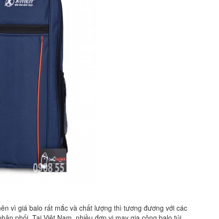
n vì giá balo rất mắc và chất lượng thì tương đương với các
ân phối. Tại Việt Nam, nhiều đơn vị may gia công balo túi