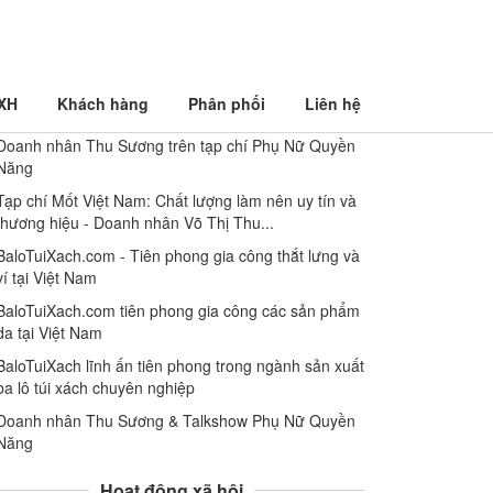
 XH
Khách hàng
Phân phối
Liên hệ
Góc báo chí
Doanh nhân Thu Sương trên tạp chí Phụ Nữ Quyền
Năng
Tạp chí Mốt Việt Nam: Chất lượng làm nên uy tín và
thương hiệu - Doanh nhân Võ Thị Thu...
BaloTuiXach.com - Tiên phong gia công thắt lưng và
ví tại Việt Nam
BaloTuiXach.com tiên phong gia công các sản phẩm
da tại Việt Nam
BaloTuiXach lĩnh ấn tiên phong trong ngành sản xuất
ba lô túi xách chuyên nghiệp
Doanh nhân Thu Sương & Talkshow Phụ Nữ Quyền
Năng
Hoạt động xã hội