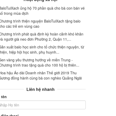
BaloTuiXach ủng hộ 70 phần quà cho bà con bán vé
số trong mùa dịch
Chương trình thiện nguyện BaloTuiXach tặng balo
cho các trẻ em vùng cao
Chương trình phát quà định kỳ hoàn cảnh khó khăn
và người già neo đơn Phường 2, Quận 11,...
Sản xuất balo học sinh cho tổ chức thiện nguyện, từ
thiện, hiệp hội học sinh, phụ huynh...
Sen vàng yêu thương hướng về miền Trung -
Chương trình trao tặng quà cho 100 hộ bị thiên...
Hoa hậu Áo dài Doanh nhân Thế giới 2019 Thu
Sương đồng hành cùng bà con nghèo Quảng Ngãi
Liên hệ nhanh
 tên
 điện thoại