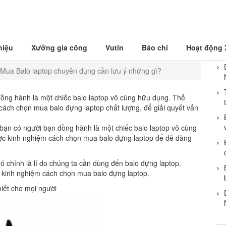
hiệu
Xưởng gia công
Vutin
Báo chí
Hoạt động
 CẦN LƯU Ý NHỮNG GÌ?
Mua Balo laptop chuyên dụng cần lưu ý những gì?
đồng hành là một chiếc balo laptop vô cùng hữu dụng. Thế
cách chọn mua balo đựng laptop chất lượng, để giải quyết vấn
 bạn có người bạn đồng hành là một chiếc balo laptop vô cùng
ợc kinh nghiệm cách chọn mua balo đựng laptop để dễ dàng
ó chính là lí do chúng ta cần dùng đến balo đựng laptop.
về kinh nghiệm cách chọn mua balo đựng laptop.
iết cho mọi người