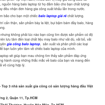
ới, nguồn hàng balo laptop từ họ đảm bảo cho bạn chất lượng
y đều nhận đơn hàng gia công xuất khẩu lẫn trong nước.
ảm bảo cho bạn một chiếc
balo laptop giá rẻ
chất lượng.
 cẩn thận, sản phẩm bày la liệt, bụi bặm bám đầy balo, hàng
ang.
 nhưng không phải lúc nào bạn cũng tìm được sản phẩm có độ
lưu tâm đến loại chất liệu may balo như vải dù, vải bố, vải
huyên
gia công balo laptop
, sản xuất và phân phối các loại
để bạn luôn yên tâm về chiếc balo laptop của mình.
laptop sẽ giúp bạn mau chóng tìm thấy sản phẩm đáp ứng
ng hành cùng những thắc mắc về balo của bạn và mang đến
ả vô cùng hợp lý.
op 3 nhà sản xuất gia công có sản lượng hàng đầu Việt
ờng 2, Quận 11, Tp.HCM
n Thới Thượng, Huyện Hóc Môn, Tp.HCM