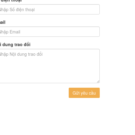
ail
i dung trao đổi
Gửi yêu cầu