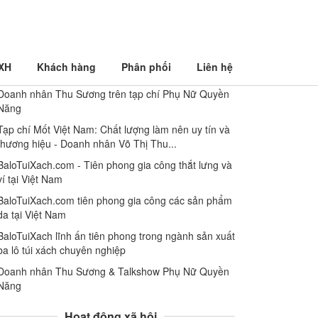
 XH
Khách hàng
Phân phối
Liên hệ
Góc báo chí
Doanh nhân Thu Sương trên tạp chí Phụ Nữ Quyền
Năng
Tạp chí Mốt Việt Nam: Chất lượng làm nên uy tín và
thương hiệu - Doanh nhân Võ Thị Thu...
BaloTuiXach.com - Tiên phong gia công thắt lưng và
ví tại Việt Nam
BaloTuiXach.com tiên phong gia công các sản phẩm
da tại Việt Nam
BaloTuiXach lĩnh ấn tiên phong trong ngành sản xuất
ba lô túi xách chuyên nghiệp
Doanh nhân Thu Sương & Talkshow Phụ Nữ Quyền
Năng
Hoạt động xã hội