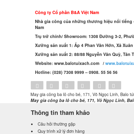
Công ty Cổ phần B&A Việt Nam
Nhà gia công của những thương hiệu nổi tiếng - T
Nam
Trụ trở chính/ Showroom: 1308 Đường 3-2, Phư
Xưởng sản xuất 1: Ấp 4 Phan Văn Hớn, Xã Xuâ
Xưởng sản xuất 2: 88/88 Nguyễn Văn Quỳ, Tân 
Website: www.balotuixach.com /
www.balotuix
Hotline: (028) 7308 9999 – 0908. 55 56 56
Share
Share
Tweet
Share
Pin
Tumblr
May gia công ba lô cho bé, 171, Võ Ngọc Linh, Balo tú
0
May gia công ba lô cho bé, 171, Võ Ngọc Linh, Balo
Thông tin tham khảo
Câu hỏi thường gặp
Quy trình xử lý đơn hàng