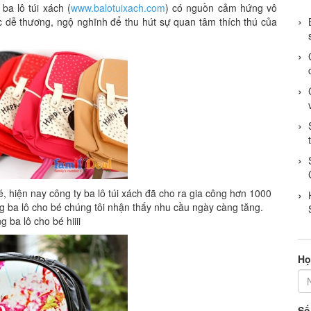
ba lô túi xách (
www.balotuixach.com
) có nguồn cảm hứng vô
ắc dễ thương, ngộ nghĩnh để thu hút sự quan tâm thích thú của
 hiện nay công ty ba lô túi xách đã cho ra gia công hơn 1000
g ba lô cho bé chúng tôi nhận thấy nhu cầu ngày càng tăng.
 ba lô cho bé hiiii
Họ
Số