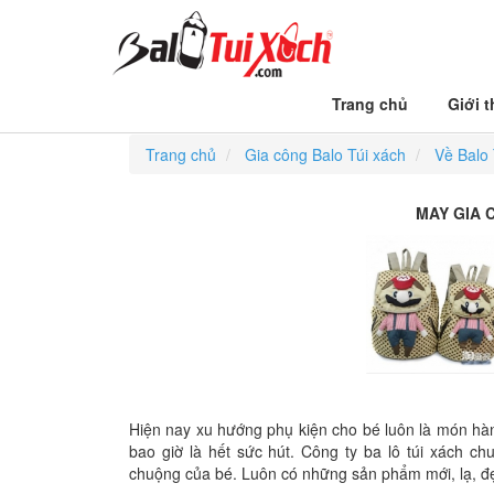
Trang chủ
Giới t
MAY GIA CÔNG BA LÔ CHO BÉ
Trang chủ
Gia công Balo Túi xách
Về Balo 
MAY GIA 
Hiện nay xu hướng phụ kiện cho bé luôn là món hà
bao giờ là hết sức hút. Công ty ba lô túi xách c
chuộng của bé. Luôn có những sản phẩm mới, lạ, đ