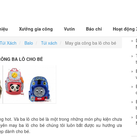
hiệu
Xưởng gia công
Vutin
Báo chí
Hoạt động
Túi Xách
Balo
Túi xách
May gia công ba lô cho bé
CÔNG BA LÔ CHO BÉ
ng hot. Và ba lô cho bé là một trong những món phụ kiện chưa
huyên may ba lô cho bé chúng tôi luôn bắt được xu hướng ưa
ẹp dành cho bé.