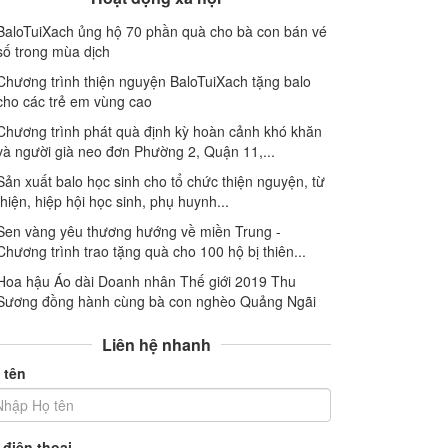
BaloTuiXach ủng hộ 70 phần quà cho bà con bán vé
số trong mùa dịch
Chương trình thiện nguyện BaloTuiXach tặng balo
cho các trẻ em vùng cao
Chương trình phát quà định kỳ hoàn cảnh khó khăn
và người già neo đơn Phường 2, Quận 11,...
Sản xuất balo học sinh cho tổ chức thiện nguyện, từ
thiện, hiệp hội học sinh, phụ huynh...
Sen vàng yêu thương hướng về miền Trung -
Chương trình trao tặng quà cho 100 hộ bị thiên...
Hoa hậu Áo dài Doanh nhân Thế giới 2019 Thu
Sương đồng hành cùng bà con nghèo Quảng Ngãi
Liên hệ nhanh
 tên
 điện thoại