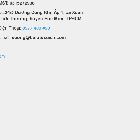
MST:
0315272938
Đc:
24/5 Dương Công Khi, Ấp 1, xã Xuân
Thới Thượng, huyện Hóc Môn, TPHCM
Điện Thoại:
0917 483 493
Email:
suong@balotuixach.com
com