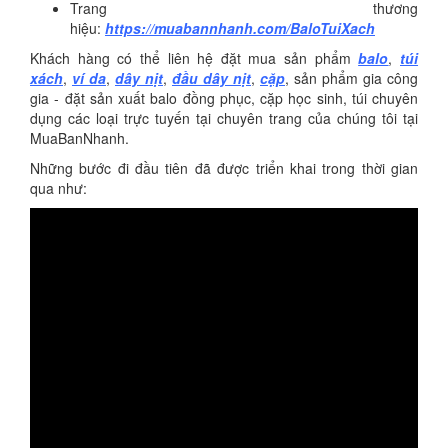
Trang thương
hiệu:
https://muabannhanh.com/BaloTuiXach
Khách hàng có thể liên hệ đặt mua sản phẩm
balo
,
túi
xách
,
ví da
,
dây nịt
,
đầu dây nịt
,
cặp
, sản phẩm gia công
gia - đặt sản xuất balo đồng phục, cặp học sinh, túi chuyên
dụng các loại trực tuyến tại chuyên trang của chúng tôi tại
MuaBanNhanh.
Những bước đi đầu tiên đã được triển khai trong thời gian
qua như: