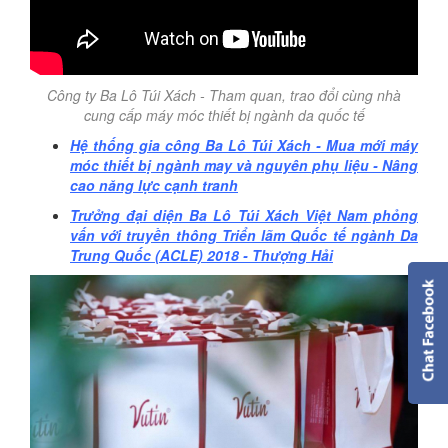
Công ty Ba Lô Túi Xách - Tham quan, trao đổi cùng nhà
cung cấp máy móc thiết bị ngành da quốc tế
Hệ thống gia công Ba Lô Túi Xách - Mua mới máy
móc thiết bị ngành may và nguyên phụ liệu - Nâng
cao năng lực cạnh tranh
Trưởng đại diện Ba Lô Túi Xách Việt Nam phỏng
vấn với truyền thông Triển lãm Quốc tế ngành Da
Trung Quốc (ACLE) 2018 - Thượng Hải