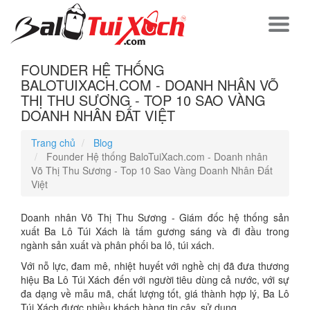
FOUNDER HỆ THỐNG
BALOTUIXACH.COM - DOANH NHÂN VÕ
THỊ THU SƯƠNG - TOP 10 SAO VÀNG
DOANH NHÂN ĐẤT VIỆT
Trang chủ
Blog
Founder Hệ thống BaloTuiXach.com - Doanh nhân
Võ Thị Thu Sương - Top 10 Sao Vàng Doanh Nhân Đất
Việt
Doanh nhân Võ Thị Thu Sương - Giám đốc hệ thống sản
xuất Ba Lô Túi Xách là tấm gương sáng và đi đầu trong
ngành sản xuất và phân phối ba lô, túi xách.
Với nỗ lực, đam mê, nhiệt huyết với nghề chị đã đưa thương
hiệu Ba Lô Túi Xách đến với người tiêu dùng cả nước, với sự
đa dạng về mẫu mã, chất lượng tốt, giá thành hợp lý, Ba Lô
Túi Xách được nhiều khách hàng tin cậy, sử dụng.