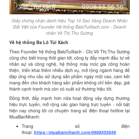
Giấy chứng nhận danh hiệu Top 10 Sao Vàng Doanh Nhân
Đất Việt của Founder Hệ thống BaloTuiXach.com - Doanh
nhân Võ Thị Thu Sương
Về hệ thống Ba Lô Túi Xách
Theo Founder hệ thống BaloTuiXach - Chị Võ Thị Thu Sương
cũng cho biết trong thời gian tới, công ty đẩy mạnh đầu tư về
nhân sự và công nghệ, hệ thống máy móc gia công hoàn
thiện, triển khai thêm nhiều dịch vụ, mở rộng ngành hàng để
đáp ứng nhu cầu sử dụng sản phẩm ngày một cao, cam kết
mang đến cho khách hàng sản phẩm không chỉ bền đẹp, giá
thành cạnh tranh mà còn có xuất xứ thương hiệu tốt.
Đồng thời, đẩy mạnh hơn nữa hoạt động xây dựng thương
hiệu trực tuyến, mở rộng các gian hàng trực tuyến - nổi bật
hiện nay chúng tôi có chuyên trang số điện thoại hotline tại
MuaBanNhanh:
Trang số điện
thoại:
https://muabannhanh.com/0908555656