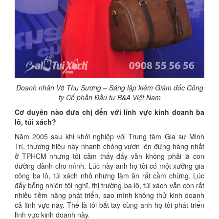
Doanh nhân Võ Thu Sương – Sáng lập kiêm Giám đốc Công
ty Cổ phần Đầu tư B&A Việt Nam
Cơ duyên nào đưa chị đến với lĩnh vực kinh doanh ba
lô, túi xách?
Năm 2005 sau khi khởi nghiệp với Trung tâm Gia sư Minh
Trí, thương hiệu này nhanh chóng vươn lên đứng hàng nhất
ở TPHCM nhưng tôi cảm thấy đấy vẫn không phải là con
đường dành cho mình. Lúc này anh họ tôi có một xưởng gia
công ba lô, túi xách nhỏ nhưng làm ăn rất cầm chừng. Lúc
đấy bỗng nhiên tôi nghĩ, thị trường ba lô, túi xách vẫn còn rất
nhiều tiềm năng phát triển, sao mình không thử kinh doanh
cả lĩnh vực này. Thế là tôi bắt tay cùng anh họ tôi phát triển
lĩnh vực kinh doanh này.