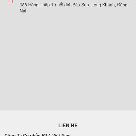
688 Hồng Thập Tự nối dài, Bàu Sen, Long Khánh, Đồng
Nai
LIÊN HỆ
Công Ty Cổ phần B&A Việt Nam