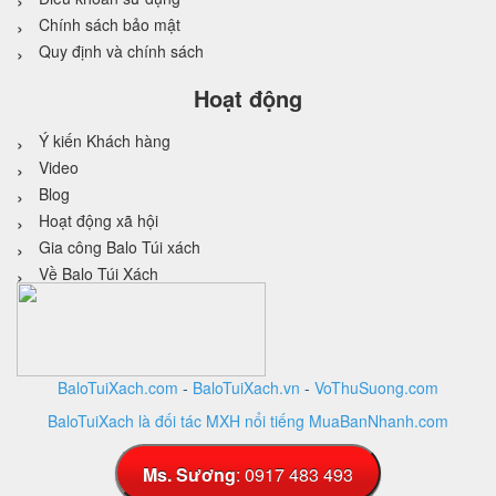
Chính sách bảo mật
Quy định và chính sách
Hoạt động
Ý kiến Khách hàng
Video
Blog
Hoạt động xã hội
Gia công Balo Túi xách
Về Balo Túi Xách
BaloTuiXach.com
-
BaloTuiXach.vn
-
VoThuSuong.com
BaloTuiXach là đối tác MXH nổi tiếng MuaBanNhanh.com
Thiết kế website
bởi
VINA
DESIGN
Ms. Sương
: 0917 483 493