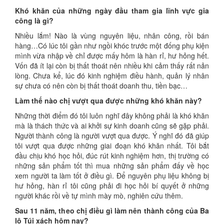
Khó khăn của những ngày đầu tham gia lĩnh vực gia
công là gì?
Nhiều lắm! Nào là vùng nguyên liệu, nhân công, rồi bán
hàng…Có lúc tôi gần như ngồi khóc trước một đống phụ kiện
mình vừa nhập về chỉ được mấy hôm là hàn rỉ, hư hỏng hết.
Vốn đã ít lại còn bị thất thoát nên nhiều khi cảm thấy rất nản
lòng. Chưa kể, lúc đó kinh nghiệm điều hành, quản lý nhân
sự chưa có nên còn bị thất thoát doanh thu, tiền bạc…
Làm thế nào chị vượt qua được những khó khăn này?
Những thời điểm đó tôi luôn nghĩ đây không phải là khó khăn
mà là thách thức và ai khởi sự kinh doanh cũng sẽ gặp phải.
Người thành công là người vượt qua được. Ý nghĩ đó đã giúp
tôi vượt qua được những giai đoạn khó khăn nhất. Tôi bắt
đầu chịu khó học hỏi, đúc rút kinh nghiệm hơn, thị trường có
những sản phẩm tốt thì mua những sản phẩm đấy về học
xem người ta làm tốt ở điều gì. Để nguyên phụ liệu không bị
hư hỏng, hàn rỉ tôi cũng phải đi học hỏi bí quyết ở những
người khác rồi về tự mình mày mò, nghiên cứu thêm.
Sau 11 năm, theo chị điều gì làm nên thành công của Ba
lô Túi xách hôm nay?