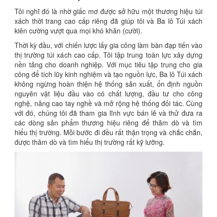
Tôi nghĩ đó là nhờ giấc mơ được sở hữu một thương hiệu túi
xách thời trang cao cấp riêng đã giúp tôi và Ba lô Túi xách
kiên cường vượt qua mọi khó khăn (cười).
Thời kỳ đầu, với chiến lược lấy gia công làm bàn đạp tiến vào
thị trường túi xách cao cấp. Tôi tập trung toàn lực xây dựng
nền tảng cho doanh nghiệp. Với mục tiêu tập trung cho gia
công để tích lũy kinh nghiệm và tạo nguồn lực, Ba lô Túi xách
không ngừng hoàn thiện hệ thống sản xuất, ổn định nguồn
nguyên vật liệu đầu vào có chất lượng, đầu tư cho công
nghệ, nâng cao tay nghề và mở rộng hệ thống đối tác. Cùng
với đó, chúng tôi đã tham gia lĩnh vực bán lẻ và thử đưa ra
các dòng sản phẩm thương hiệu riêng để thăm dò và tìm
hiểu thị trường. Mỗi bước đi đều rất thận trọng và chắc chắn,
được thăm dò và tìm hiểu thị trường rất kỹ lưỡng.