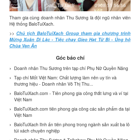
Tham gia cùng doanh nhân Thu Sương là đội ngũ nhân viên
Hệ thống BaloTuiXach.
>>
Chủ tịch BaloTuiXach Group tham gia chương trình
Mừng Xuân Di Lặc - Tiệc chay Gieo Hạt Từ Bi - Ủng hộ
Chùa Vạn Ân
Góc báo chí
Doanh nhân Thu Sương trên tạp chí Phụ Nữ Quyền Năng
Tạp chí Mốt Việt Nam: Chất lượng làm nên uy tín và
thương hiệu - Doanh nhân Võ Thị Thu...
BaloTuiXach.com - Tiên phong gia công thắt lưng và ví tại
Việt Nam
BaloTuiXach.com tiên phong gia công các sản phẩm da tại
Việt Nam
BaloTuiXach lĩnh ấn tiên phong trong ngành sản xuất ba lô
túi xách chuyên nghiệp
Doanh nhân Thu Sương & Talkshow Phụ Nữ Quyền Năng