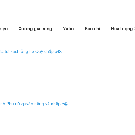
hiệu
Xưởng gia công
Vutin
Báo chí
Hoạt động
iá túi xách ủng hộ Quỹ chắp c�...
vinh Phụ nữ quyền năng và nhập c�...