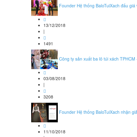
Founder Hệ thống BaloTuiXach đấu giá vá
13/12/2018
|
1491
Công ty sản xuất ba lô túi xách TPHCM -
03/08/2018
|
3208
Founder Hệ thống BaloTuiXach nhận giả
11/10/2018