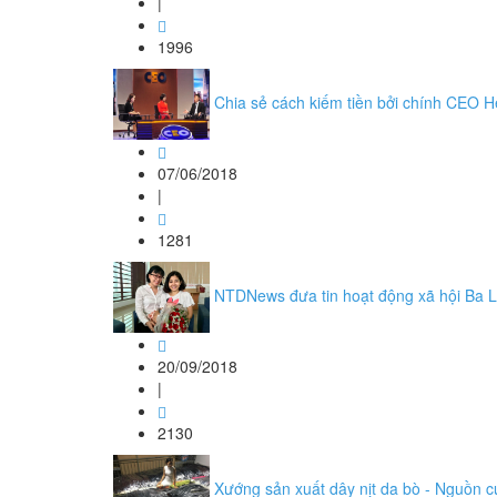
|
1996
Chia sẻ cách kiếm tiền bởi chính CEO H
07/06/2018
|
1281
NTDNews đưa tin hoạt động xã hội Ba Lô
20/09/2018
|
2130
Xướng sản xuất dây nịt da bò - Nguồn cu