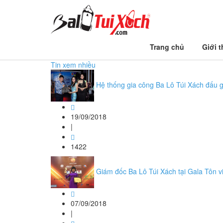
Trang chủ
Trang chủ
Giới t
may gia công balo laptop
Tin xem nhiều
Hệ thống gia công Ba Lô Túi Xách đấu g
19/09/2018
|
1422
Giám đốc Ba Lô Túi Xách tại Gala Tôn 
07/09/2018
|