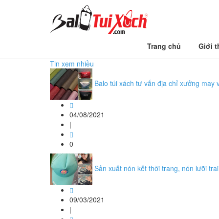
Trang chủ
Trang chủ
Giới t
balo laptop đồng phục
Tin xem nhiều
Balo túi xách tư vấn địa chỉ xưởng may v
04/08/2021
|
0
Sản xuất nón kết thời trang, nón lưỡi tra
09/03/2021
|