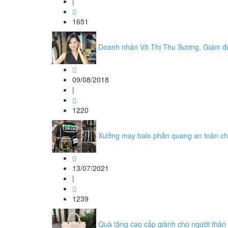
|
1651
Doanh nhân Võ Thị Thu Sương, Giám đốc 
09/08/2018
|
1220
Xưởng may balo phản quang an toàn cho 
13/07/2021
|
1239
Quà tặng cao cấp giành cho người thân