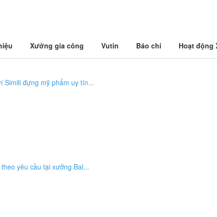
hiệu
Xưởng gia công
Vutin
Báo chí
Hoạt động
í Simili đựng mỹ phẩm uy tín...
i theo yêu cầu tại xưởng Bal...