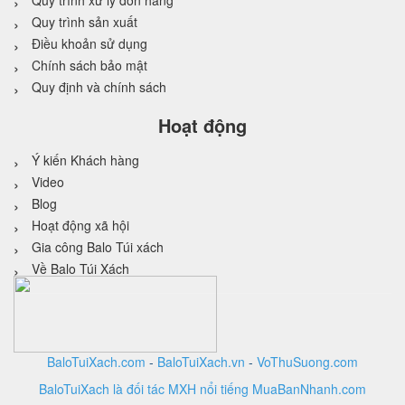
Quy trình xử lý đơn hàng
Quy trình sản xuất
Điều khoản sử dụng
Chính sách bảo mật
Quy định và chính sách
Hoạt động
Ý kiến Khách hàng
Video
Blog
Hoạt động xã hội
Gia công Balo Túi xách
Về Balo Túi Xách
BaloTuiXach.com
-
BaloTuiXach.vn
-
VoThuSuong.com
BaloTuiXach là đối tác MXH nổi tiếng MuaBanNhanh.com