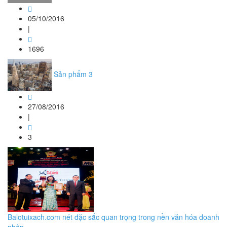
05/10/2016
|
1696
Sản phẩm 3
27/08/2016
|
3
Balotuixach.com nét đặc sắc quan trọng trong nền văn hóa doanh