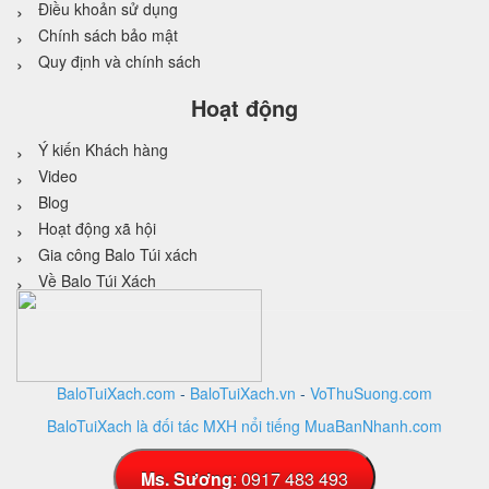
Điều khoản sử dụng
Chính sách bảo mật
Quy định và chính sách
Hoạt động
Ý kiến Khách hàng
Video
Blog
Hoạt động xã hội
Gia công Balo Túi xách
Về Balo Túi Xách
BaloTuiXach.com
-
BaloTuiXach.vn
-
VoThuSuong.com
BaloTuiXach là đối tác MXH nổi tiếng MuaBanNhanh.com
Thiết kế website
bởi
VINA
DESIGN
Ms. Sương
: 0917 483 493