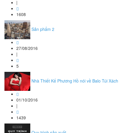
|
1608
Sản phẩm 2
27/08/2016
|
5
Nhà Thiết Kế Phương Hồ nói về Balo Túi Xách
01/10/2016
|
1439
Quy trình sản xuất