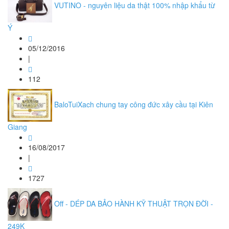
VUTINO - nguyên liệu da thật 100% nhập khẩu từ
Ý
05/12/2016
|
112
BaloTuiXach chung tay công đức xây cầu tại Kiên
Giang
16/08/2017
|
1727
Off - DÉP DA BẢO HÀNH KỸ THUẬT TRỌN ĐỜI -
249K