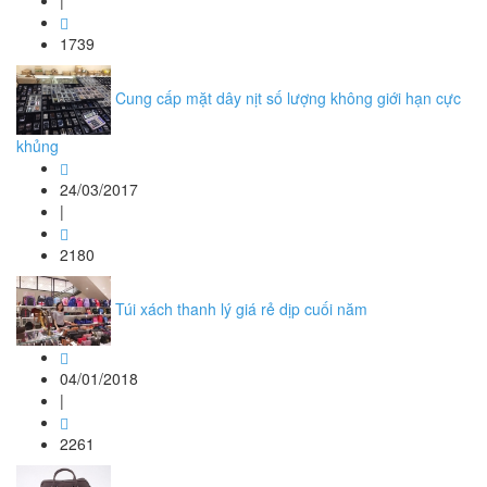
|
1739
Cung cấp mặt dây nịt số lượng không giới hạn cực
khủng
24/03/2017
|
2180
Túi xách thanh lý giá rẻ dịp cuối năm
04/01/2018
|
2261