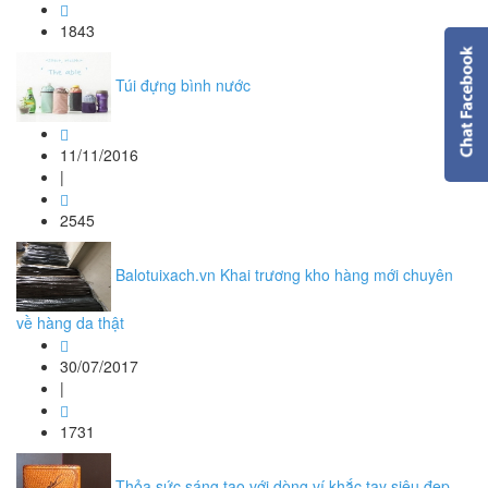
1843
Túi đựng bình nước
11/11/2016
|
2545
Balotuixach.vn Khai trương kho hàng mới chuyên
về hàng da thật
30/07/2017
|
1731
Thỏa sức sáng tạo với dòng ví khắc tay siêu đẹp