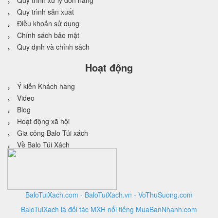
Quy trình xử lý đơn hàng
Quy trình sản xuất
Điều khoản sử dụng
Chính sách bảo mật
Quy định và chính sách
Hoạt động
Ý kiến Khách hàng
Video
Blog
Hoạt động xã hội
Gia công Balo Túi xách
Về Balo Túi Xách
BaloTuiXach.com
-
BaloTuiXach.vn
-
VoThuSuong.com
BaloTuiXach là đối tác MXH nổi tiếng MuaBanNhanh.com