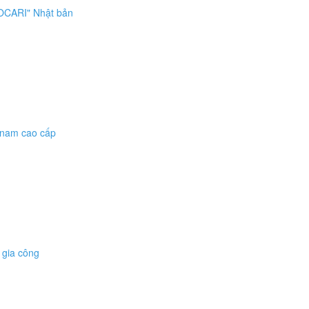
POCARI" Nhật bản
a nam cao cấp
 gia công