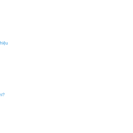
 hiệu
hi?