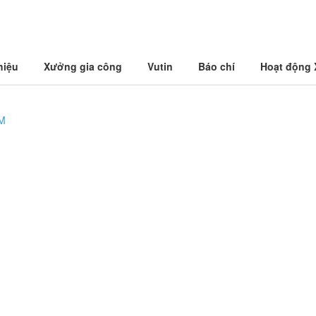
hiệu
Xưởng gia công
Vutin
Báo chí
Hoạt động
CM