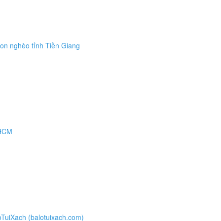
on nghèo tỉnh Tiền Giang
pHCM
oTuiXach (balotuixach.com)