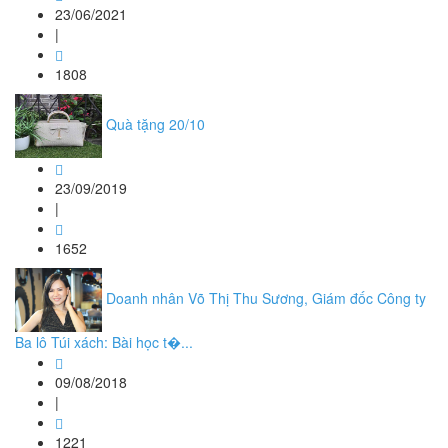
23/06/2021
|
1808
Quà tặng 20/10
23/09/2019
|
1652
Doanh nhân Võ Thị Thu Sương, Giám đốc Công ty
Ba lô Túi xách: Bài học t�...
09/08/2018
|
1221