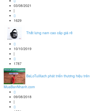
03/08/2021
|
1629
Thắt lưng nam cao cấp giá rẻ
10/10/2019
|
1787
BaLoTuiXach phát triển thương hiệu trên
MuaBanNhanh.com
09/08/2018
|