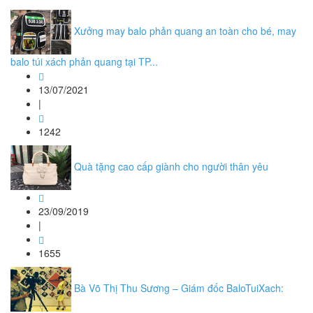
Xưởng may balo phản quang an toàn cho bé, may
balo túi xách phản quang tại TP...
13/07/2021
|
1242
Quà tặng cao cấp giành cho người thân yêu
23/09/2019
|
1655
Bà Võ Thị Thu Sương – Giám đốc BaloTuiXach: