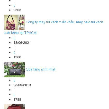
|
2503
Công ty may túi xách xuất khẩu, may balo túi xách
xuất khẩu tại TPHCM
18/06/2021
|
1366
Quà tặng sinh nhật
23/09/2019
|
1788