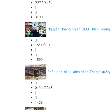
03/11/2016
|
3190
Nguyễn Hoàng Thiên CEO Thiên Hoàng P
15/09/2016
|
1592
Phân phối sỉ túi xách hàng Tết giá xưởn
01/11/2016
|
1433