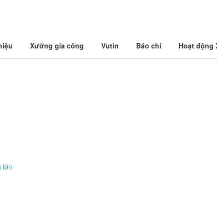
hiệu
Xưởng gia công
Vutin
Báo chí
Hoạt động
 lớn