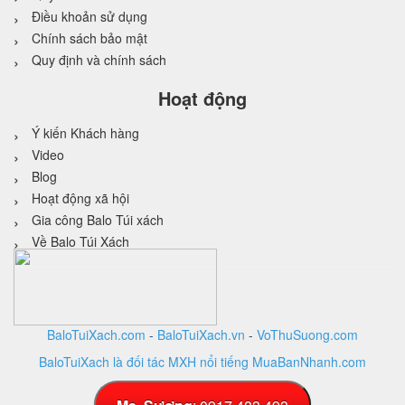
Điều khoản sử dụng
Chính sách bảo mật
Quy định và chính sách
Hoạt động
Ý kiến Khách hàng
Video
Blog
Hoạt động xã hội
Gia công Balo Túi xách
Về Balo Túi Xách
BaloTuiXach.com
-
BaloTuiXach.vn
-
VoThuSuong.com
BaloTuiXach là đối tác MXH nổi tiếng MuaBanNhanh.com
Thiết kế website
bởi
VINA
DESIGN