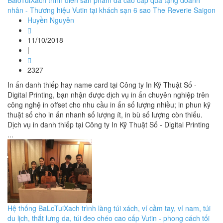
BaloTuiXach trình diễn sản phẩm da cao cấp quà tặng doanh
nhân - Thương hiệu Vutin tại khách sạn 6 sao The Reverie Saigon
Huyền Nguyễn
11/10/2018
|
2327
In ấn danh thiếp hay name card tại Công ty In Kỹ Thuật Số -
Digital Printing, bạn nhận được dịch vụ in ấn chuyên nghiệp trên
công nghệ in offset cho nhu cầu in ấn số lượng nhiều; in phun kỹ
thuật số cho in ấn nhanh số lượng ít, in bù số lượng còn thiếu.
Dịch vụ in danh thiếp tại Công ty In Kỹ Thuật Số - Digital Printing
...
Hệ thống BaLoTuiXach trình làng túi xách, ví cầm tay, ví nam, túi
du lịch, thắt lưng da, túi đeo chéo cao cấp Vutin - phong cách tối