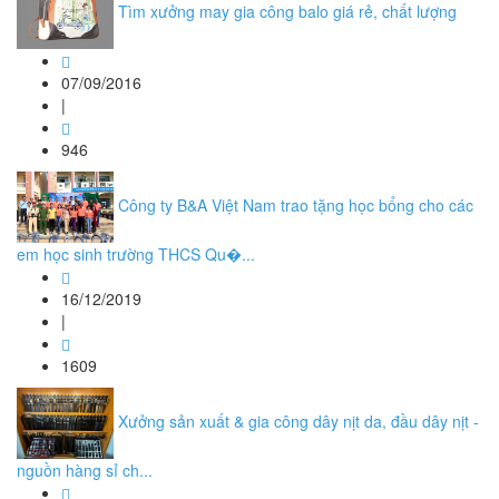
Tìm xưởng may gia công balo giá rẻ, chất lượng
07/09/2016
|
946
Công ty B&A Việt Nam trao tặng học bổng cho các
em học sinh trường THCS Qu�...
16/12/2019
|
1609
Xưởng sản xuất & gia công dây nịt da, đầu dây nịt -
nguồn hàng sỉ ch...