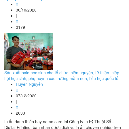
30/10/2020
|
2179
Sản xuất balo học sinh cho tổ chức thiện nguyện, từ thiện, hiệp
hội học sinh, phụ huynh các trường mầm non, tiểu học quốc tế
Huyền Nguyễn
07/12/2020
|
2633
In ấn danh thiếp hay name card tại Công ty In Kỹ Thuật Số -
Digital Printing, bạn nhận được dịch vụ in ấn chuyên nghiệp trên