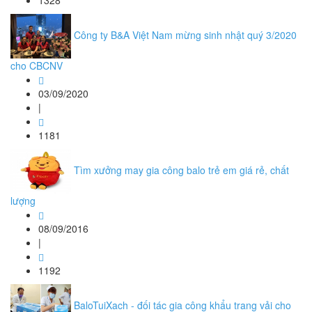
1328
Công ty B&A Việt Nam mừng sinh nhật quý 3/2020
cho CBCNV
03/09/2020
|
1181
Tìm xưởng may gia công balo trẻ em giá rẻ, chất
lượng
08/09/2016
|
1192
BaloTuiXach - đối tác gia công khẩu trang vải cho