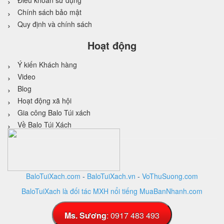
Điều khoản sử dụng
Chính sách bảo mật
Quy định và chính sách
Hoạt động
Ý kiến Khách hàng
Video
Blog
Hoạt động xã hội
Gia công Balo Túi xách
Về Balo Túi Xách
BaloTuiXach.com
-
BaloTuiXach.vn
-
VoThuSuong.com
BaloTuiXach là đối tác MXH nổi tiếng MuaBanNhanh.com
Thiết kế website
bởi
VINA
DESIGN
Ms. Sương
: 0917 483 493