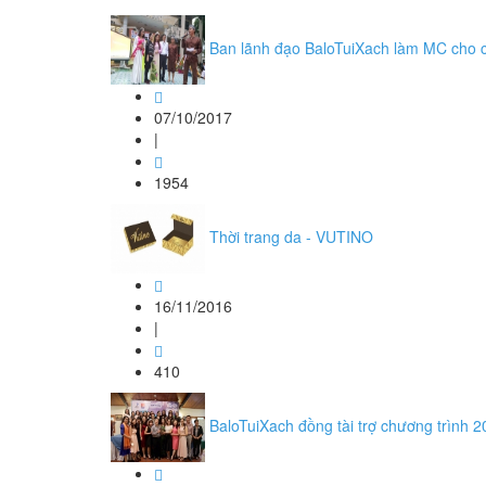
Ban lãnh đạo BaloTuiXach làm MC cho c
07/10/2017
|
1954
Thời trang da - VUTINO
16/11/2016
|
410
BaloTuiXach đồng tài trợ chương trình 2