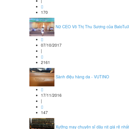
|
170
Nữ CEO Võ Thị Thu Sương của BaloTuiXa
07/10/2017
|
2161
Sành điệu hàng da - VUTINO
17/11/2016
|
147
Xưởng may chuyên sỉ dây nịt giá rẻ nh