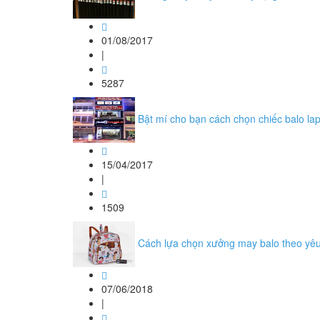
01/08/2017
|
5287
Bật mí cho bạn cách chọn chiếc balo la
15/04/2017
|
1509
Cách lựa chọn xưởng may balo theo yêu
07/06/2018
|