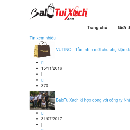
Trang chủ
Trang chủ
Giới t
balo đi học
Tin xem nhiều
VUTINO - Tầm nhìn mới cho phụ kiện d
15/11/2016
|
370
BaloTuiXach kí hợp đồng với công ty Nh
31/07/2017
|