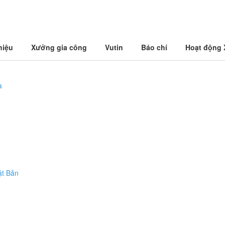
hiệu
Xưởng gia công
Vutin
Báo chí
Hoạt động
a
ật Bản