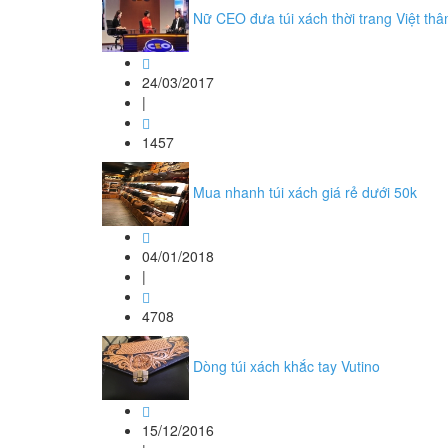
Nữ CEO đưa túi xách thời trang Việt th
24/03/2017
|
1457
Mua nhanh túi xách giá rẻ dưới 50k
04/01/2018
|
4708
Dòng túi xách khắc tay Vutino
15/12/2016