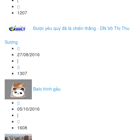
|
1207
Được yêu quý đã là chiến thắng - DN Võ Thị Thu
Sương
27/08/2016
|
1307
Balo hình gấu
05/10/2016
|
1608