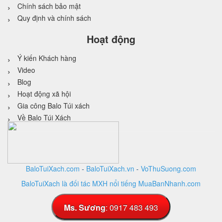
Chính sách bảo mật
Quy định và chính sách
Hoạt động
Ý kiến Khách hàng
Video
Blog
Hoạt động xã hội
Gia công Balo Túi xách
Về Balo Túi Xách
BaloTuiXach.com
-
BaloTuiXach.vn
-
VoThuSuong.com
BaloTuiXach là đối tác MXH nổi tiếng MuaBanNhanh.com
Thiết kế website
bởi
VINA
DESIGN
Ms. Sương
: 0917 483 493