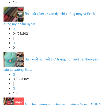
1535
Balo túi xách tư vấn địa chỉ xưởng may ví Simili
đựng mỹ phẩm uy tín...
04/08/2021
|
0
Sản xuất nón kết thời trang, nón lưỡi trai theo yêu
cầu tại xưởng Bal...
09/03/2021
|
1666
May balo đồng phục học sinh mẫu giáo cho EIJIKO