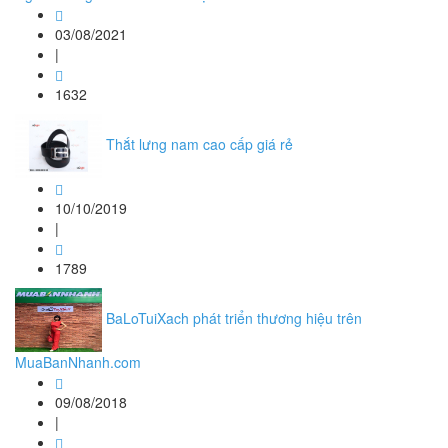
03/08/2021
|
1632
Thắt lưng nam cao cấp giá rẻ
10/10/2019
|
1789
BaLoTuiXach phát triển thương hiệu trên
MuaBanNhanh.com
09/08/2018
|