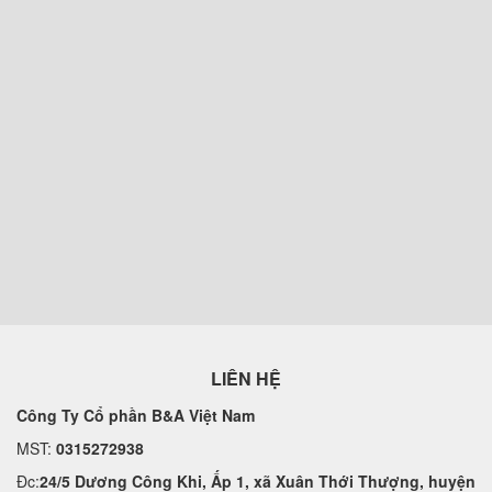
LIÊN HỆ
Công Ty Cổ phần B&A Việt Nam
MST:
0315272938
Đc:
24/5 Dương Công Khi, Ấp 1, xã Xuân Thới Thượng, huyện