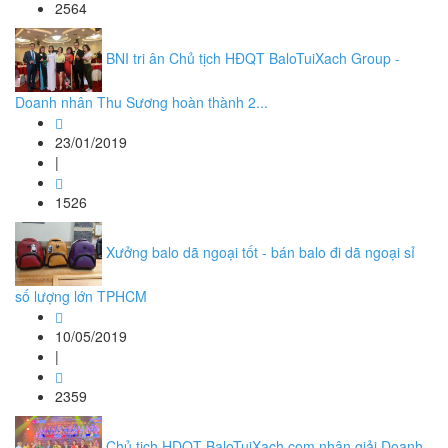
2564
BNI tri ân Chủ tịch HĐQT BaloTuiXach Group -
Doanh nhân Thu Sương hoàn thành 2...
23/01/2019
|
1526
Xưởng balo dã ngoại tốt - bán balo đi dã ngoại sỉ
số lượng lớn TPHCM
10/05/2019
|
2359
Chủ tịch HDQT BaloTuiXach.com nhận giải Doanh