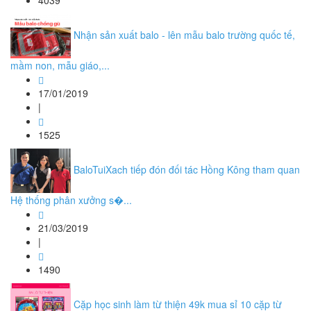
4039
Nhận sản xuất balo - lên mẫu balo trường quốc tế,
mầm non, mẫu giáo,...
17/01/2019
|
1525
BaloTuiXach tiếp đón đối tác Hồng Kông tham quan
Hệ thống phân xưởng s�...
21/03/2019
|
1490
Cặp học sinh làm từ thiện 49k mua sỉ 10 cặp từ