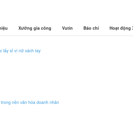
hiệu
Xưởng gia công
Vutin
Báo chí
Hoạt động
c lấy sỉ ví nữ xách tay
g trong nền văn hóa doanh nhân