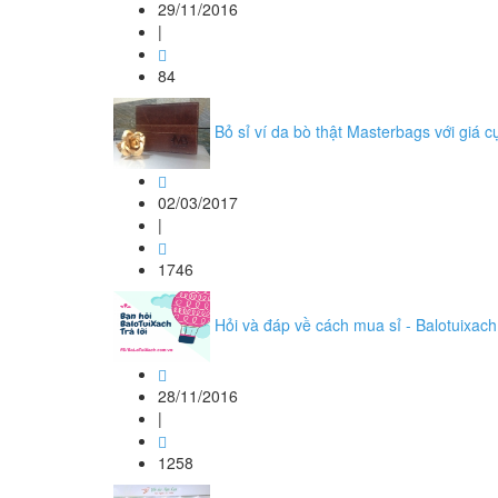
29/11/2016
|
84
Bỏ sỉ ví da bò thật Masterbags với giá c
02/03/2017
|
1746
Hỏi và đáp về cách mua sỉ - Balotuixac
28/11/2016
|
1258