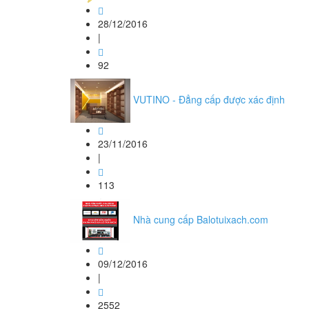
28/12/2016
|
92
VUTINO - Đẳng cấp được xác định
23/11/2016
|
113
Nhà cung cấp Balotuixach.com
09/12/2016
|
2552