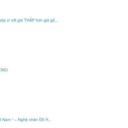
bóp ví với giá THẤP hơn giá gố...
TINO
ệt Nam “ – Nghệ nhân Đỗ H...