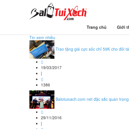
Trang chủ
Trang chủ
Giới t
oxuong san xuat phan phoi balotuixach
Tin xem nhiều
Trao tặng giá cực sốc chỉ 59K cho đối tá
19/03/2017
|
1386
Balotuixach.com nét đặc sắc quan trọn
29/11/2016
|