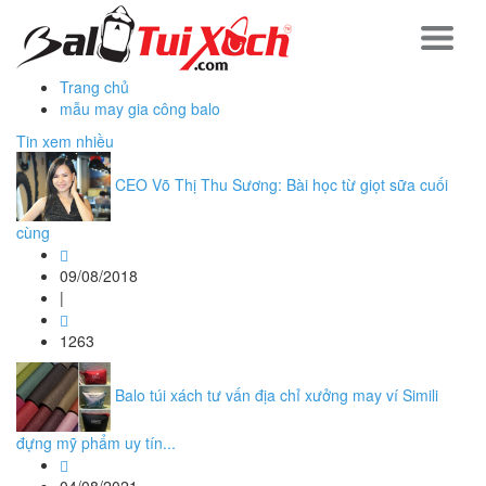
Trang chủ
mẫu may gia công balo
Tin xem nhiều
CEO Võ Thị Thu Sương: Bài học từ giọt sữa cuối
cùng
09/08/2018
|
1263
Balo túi xách tư vấn địa chỉ xưởng may ví Simili
đựng mỹ phẩm uy tín...