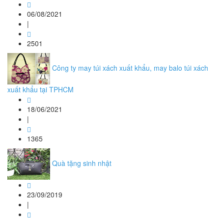
06/08/2021
|
2501
Công ty may túi xách xuất khẩu, may balo túi xách
xuất khẩu tại TPHCM
18/06/2021
|
1365
Quà tặng sinh nhật
23/09/2019
|