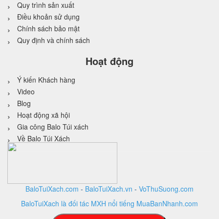
Quy trình sản xuất
Điều khoản sử dụng
Chính sách bảo mật
Quy định và chính sách
Hoạt động
Ý kiến Khách hàng
Video
Blog
Hoạt động xã hội
Gia công Balo Túi xách
Về Balo Túi Xách
BaloTuiXach.com
-
BaloTuiXach.vn
-
VoThuSuong.com
BaloTuiXach là đối tác MXH nổi tiếng MuaBanNhanh.com
Thiết kế website
bởi
VINA
DESIGN