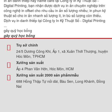
In ấn danh thiếp hay name card tại Công ty In Kỹ Thuật Số -
Digital Printing, bạn nhận được dịch vụ in ấn chuyên nghiệp trên
công nghệ in offset cho nhu cầu in ấn số lượng nhiều; in phun kỹ
thuật số cho in ấn nhanh số lượng ít, in bù số lượng còn thiếu.
Dịch vụ in danh thiếp tại Công ty In Kỹ Thuật Số - Digital Printing
...
gây quỹ học bổng
gây quỹ học bổng
Trụ sở chính
24/5 Dương Công Khi, Ấp 1, xã Xuân Thới Thượng, huyện
Hóc Môn, TPHCM
Xưởng sản xuất
Ấp 4 Phan Văn Hớn, Hóc Môn, HCM
Xưởng sản xuất 2000 sản phẩm/mẫu
688 Hồng Thập Tự nối dài, Bàu Sen, Long Khánh, Đồng
Nai