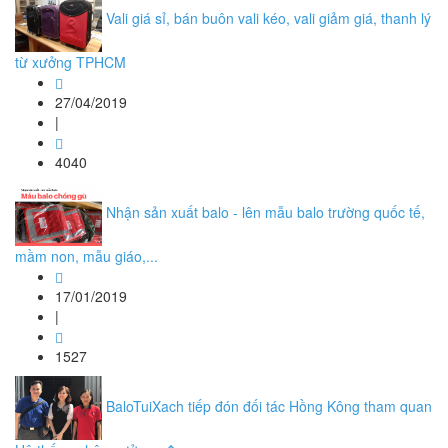
Vali giá sỉ, bán buôn vali kéo, vali giảm giá, thanh lý
từ xưởng TPHCM
27/04/2019
|
4040
Nhận sản xuất balo - lên mẫu balo trường quốc tế,
mầm non, mẫu giáo,...
17/01/2019
|
1527
BaloTuiXach tiếp đón đối tác Hồng Kông tham quan