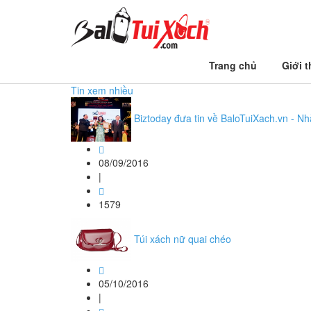
Trang chủ
Trang chủ
Giới t
balotui xach
Tin xem nhiều
Biztoday đưa tin về BaloTuiXach.vn - Nh
08/09/2016
|
1579
Túi xách nữ quai chéo
05/10/2016
|