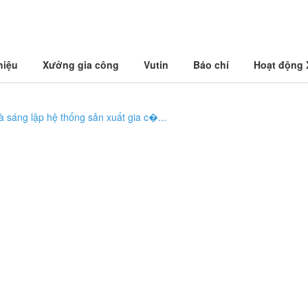
hiệu
Xưởng gia công
Vutin
Báo chí
Hoạt động
à sáng lập hệ thống sản xuất gia c�...