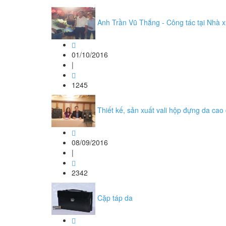
Anh Trần Vũ Thắng - Công tác tại Nhà 
01/10/2016
|
1245
Thiết kế, sản xuất vali hộp đựng da ca
08/09/2016
|
2342
Cặp táp da