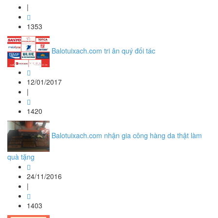
|
1353
Balotuixach.com tri ân quý đối tác
12/01/2017
|
1420
Balotuixach.com nhận gia công hàng da thật làm
quà tặng
24/11/2016
|
1403