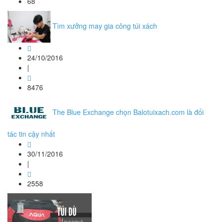
68
Tìm xưởng may gia công túi xách
24/10/2016
|
8476
The Blue Exchange chọn Balotuixach.com là đối
tác tin cậy nhất
30/11/2016
|
2558