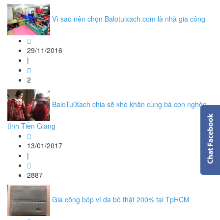
Vì sao nên chọn Balotuixach.com là nhà gia công
29/11/2016
|
2
BaloTuiXach chia sẽ khó khăn cùng bà con nghèo
tỉnh Tiền Giang
13/01/2017
|
2887
Gia công bóp ví da bò thật 200% tại TpHCM