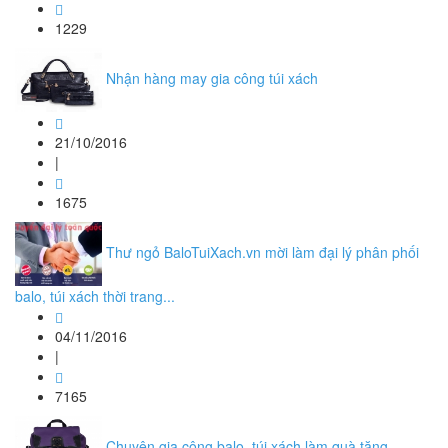
1229
Nhận hàng may gia công túi xách
21/10/2016
|
1675
Thư ngỏ BaloTuiXach.vn mời làm đại lý phân phối
balo, túi xách thời trang...
04/11/2016
|
7165
Chuyên gia công balo, túi xách làm quà tặng,