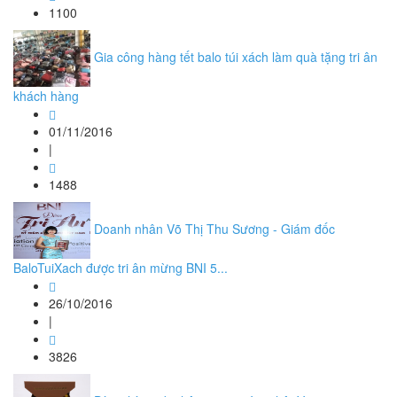
1100
Gia công hàng tết balo túi xách làm quà tặng tri ân
khách hàng
01/11/2016
|
1488
Doanh nhân Võ Thị Thu Sương - Giám đốc
BaloTuiXach được tri ân mừng BNI 5...
26/10/2016
|
3826