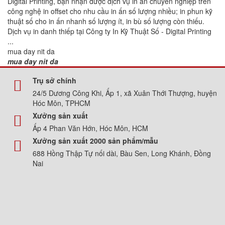
Digital Printing, bạn nhận được dịch vụ in ấn chuyên nghiệp trên
công nghệ in offset cho nhu cầu in ấn số lượng nhiều; in phun kỹ
thuật số cho in ấn nhanh số lượng ít, in bù số lượng còn thiếu.
Dịch vụ in danh thiếp tại Công ty In Kỹ Thuật Số - Digital Printing
...
mua day nit da
mua day nit da
Trụ sở chính
24/5 Dương Công Khi, Ấp 1, xã Xuân Thới Thượng, huyện
Hóc Môn, TPHCM
Xưởng sản xuất
Ấp 4 Phan Văn Hớn, Hóc Môn, HCM
Xưởng sản xuất 2000 sản phẩm/mẫu
688 Hồng Thập Tự nối dài, Bàu Sen, Long Khánh, Đồng
Nai