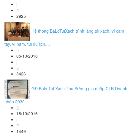
|
2925
Hệ thống BaLoTuiXach trình làng túi xách, ví cầm
tay, ví nam, túi du lịch,...
05/10/2018
|
3426
GĐ Balo Túi Xách Thu Sương gia nhập CLB Doanh
nhân 2030
18/10/2016
|
1449