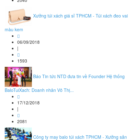
2040
Xưởng túi xách giá sỉ TPHCM - Túi xách đeo vai
màu kem
06/09/2018
|
1593
Báo Tin tức NTD đưa tin về Founder Hệ thống
BaloTuiXach: Doanh nhân Võ Thị...
17/12/2018
|
2081
Công ty may balo túi xách TPHCM - Xưởng sản