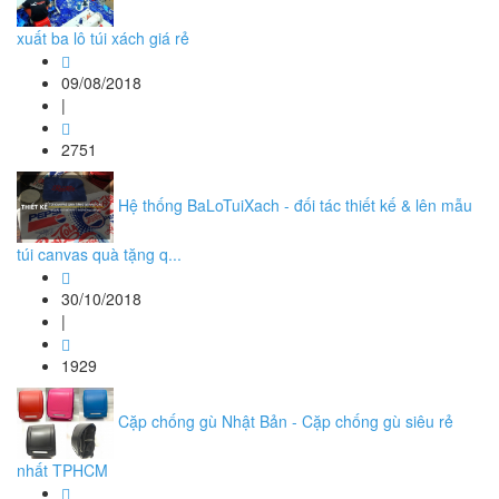
xuất ba lô túi xách giá rẻ
09/08/2018
|
2751
Hệ thống BaLoTuiXach - đối tác thiết kế & lên mẫu
túi canvas quà tặng q...
30/10/2018
|
1929
Cặp chống gù Nhật Bản - Cặp chống gù siêu rẻ
nhất TPHCM