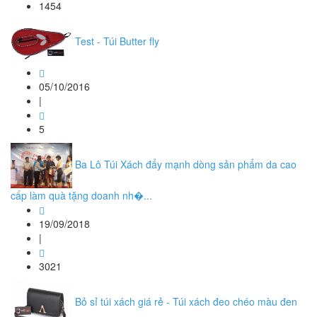
1454
Test - Túi Butter fly
05/10/2016
|
5
Ba Lô Túi Xách đẩy mạnh dòng sản phẩm da cao
cấp làm quà tặng doanh nh�...
19/09/2018
|
3021
Bỏ sỉ túi xách giá rẻ - Túi xách đeo chéo màu đen