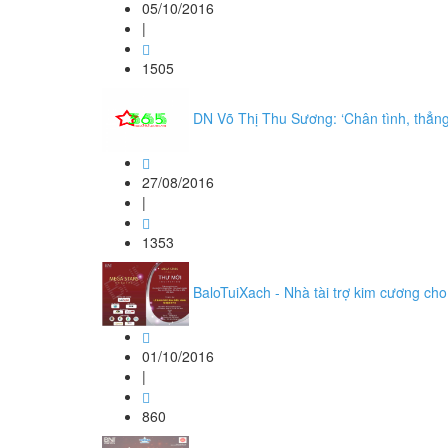
05/10/2016
|
1505
DN Võ Thị Thu Sương: ‘Chân tình, thẳng
27/08/2016
|
1353
BaloTuiXach - Nhà tài trợ kim cương ch
01/10/2016
|
860