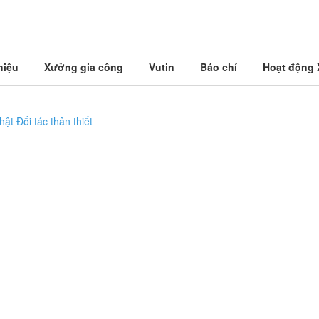
hiệu
Xưởng gia công
Vutin
Báo chí
Hoạt động
t Đối tác thân thiết