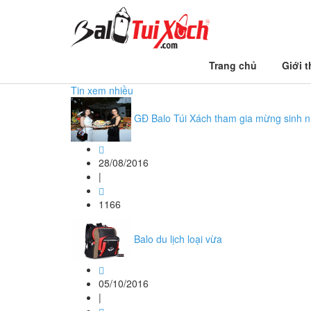
Trang chủ
Trang chủ
Giới t
chuong trinh tu thien tai tien giang
Tin xem nhiều
GĐ Balo Túi Xách tham gia mừng sinh nhậ
28/08/2016
|
1166
Balo du lịch loại vừa
05/10/2016
|