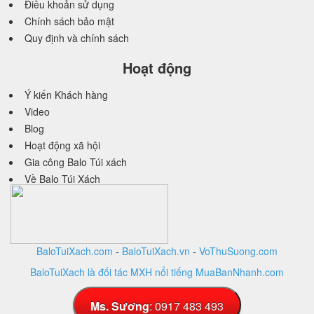
Điều khoản sử dụng
Chính sách bảo mật
Quy định và chính sách
Hoạt động
Ý kiến Khách hàng
Video
Blog
Hoạt động xã hội
Gia công Balo Túi xách
Về Balo Túi Xách
BaloTuiXach.com
-
BaloTuiXach.vn
-
VoThuSuong.com
BaloTuiXach là đối tác MXH nổi tiếng MuaBanNhanh.com
Thiết kế website
bởi
VINA
DESIGN
Ms. Sương
: 0917 483 493