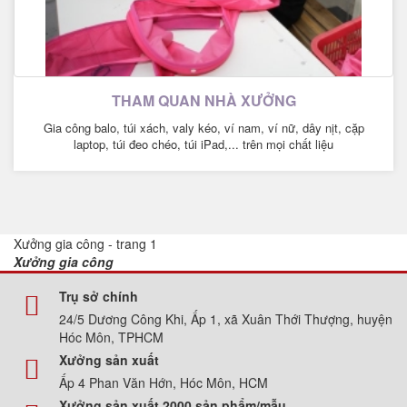
THAM QUAN NHÀ XƯỞNG
Gia công balo, túi xách, valy kéo, ví nam, ví nữ, dây nịt, cặp
laptop, túi đeo chéo, túi iPad,... trên mọi chất liệu
Xưởng gia công - trang 1
Xưởng gia công
Trụ sở chính
24/5 Dương Công Khi, Ấp 1, xã Xuân Thới Thượng, huyện
Hóc Môn, TPHCM
Xưởng sản xuất
Ấp 4 Phan Văn Hớn, Hóc Môn, HCM
Xưởng sản xuất 2000 sản phẩm/mẫu