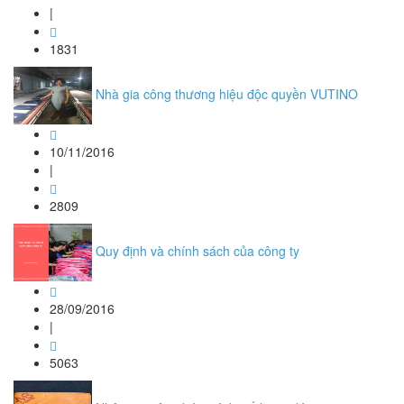
|
1831
Nhà gia công thương hiệu độc quyền VUTINO
10/11/2016
|
2809
Quy định và chính sách của công ty
28/09/2016
|
5063